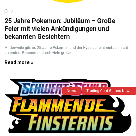
0
25 Jahre Pokemon: Jubiläum – Große
Feier mit vielen Ankündigungen und
bekannten Gesichtern
Mittlerweile gibt es 25 Jahre Pokemon und der Hype scheint einfach nicht
zu enden. Besonders durch viele große ...
Read more »
News
Trading Card Games News