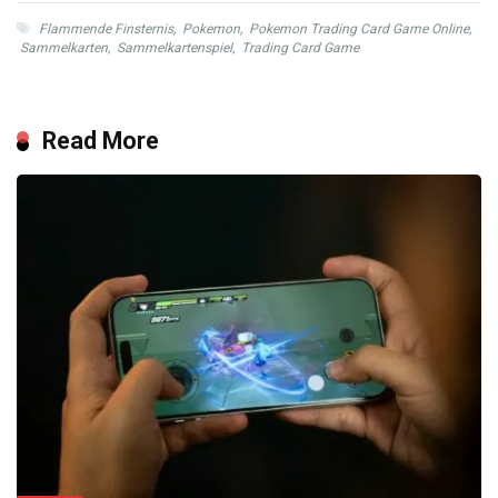
Flammende Finsternis
,
Pokemon
,
Pokemon Trading Card Game Online
,
Sammelkarten
,
Sammelkartenspiel
,
Trading Card Game
Read More