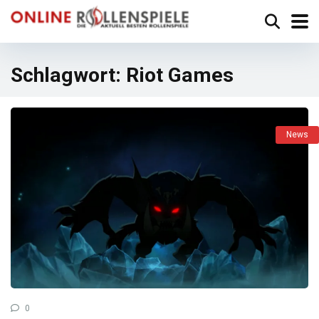
Schlagwort:
Riot Games
News
0