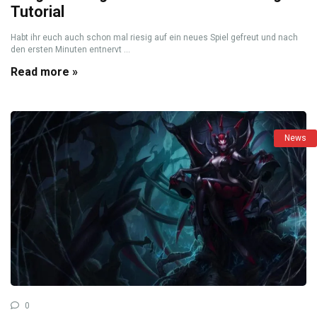
Tutorial
Habt ihr euch auch schon mal riesig auf ein neues Spiel gefreut und nach
den ersten Minuten entnervt ...
Read more »
News
0