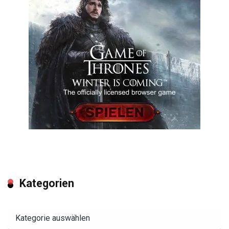
Kategorien
Kategorien