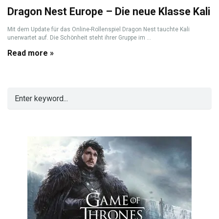
Dragon Nest Europe – Die neue Klasse Kali
Mit dem Update für das Online-Rollenspiel Dragon Nest tauchte Kali
unerwartet auf. Die Schönheit steht ihrer Gruppe im ...
Read more »