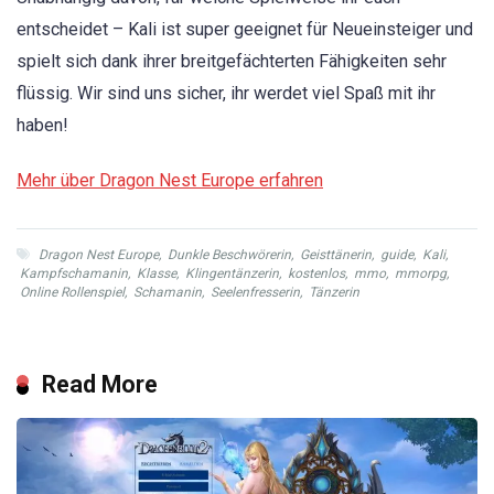
entscheidet – Kali ist super geeignet für Neueinsteiger und
spielt sich dank ihrer breitgefächterten Fähigkeiten sehr
flüssig. Wir sind uns sicher, ihr werdet viel Spaß mit ihr
haben!
Mehr über Dragon Nest Europe erfahren
Dragon Nest Europe
,
Dunkle Beschwörerin
,
Geisttänerin
,
guide
,
Kali
,
Kampfschamanin
,
Klasse
,
Klingentänzerin
,
kostenlos
,
mmo
,
mmorpg
,
Online Rollenspiel
,
Schamanin
,
Seelenfresserin
,
Tänzerin
Read More