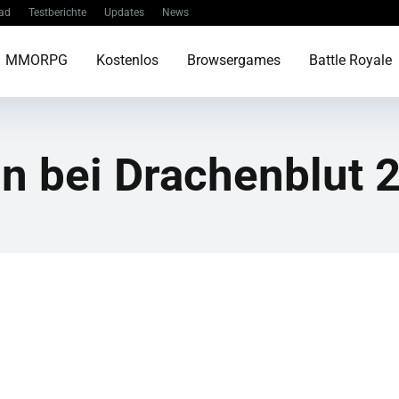
ad
Testberichte
Updates
News
MMORPG
Kostenlos
Browsergames
Battle Royale
n bei Drachenblut 