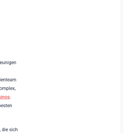
hleunigen
ldenteam
komplex,
sinos
.
besten
 die sich