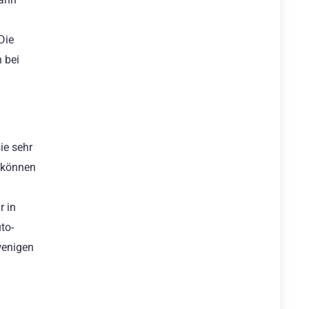
Die
n bei
ie sehr
e können
r in
to-
wenigen