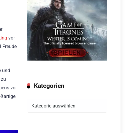
er
ing
vor
l Freude
e und
 zu
Kategorien
bens vor
ßartige
Kategorien