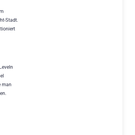
um
ht-Stadt.
tioniert
Leveln
el
te man
en.