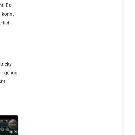
ht! Es
h könnt
rlich
tricky
ehr genug
cht