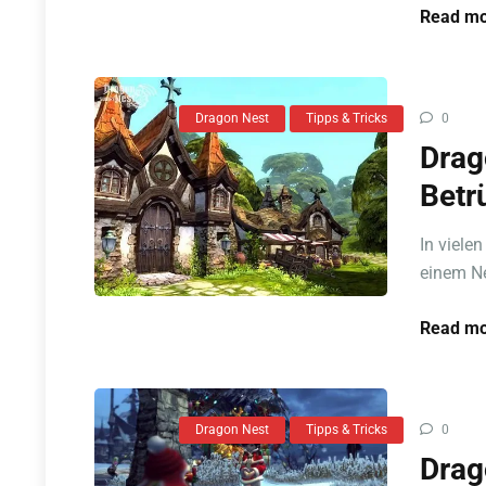
Read mo
Dragon Nest
Tipps & Tricks
0
Drag
Betr
In viele
einem Net
Read mo
Dragon Nest
Tipps & Tricks
0
Drag