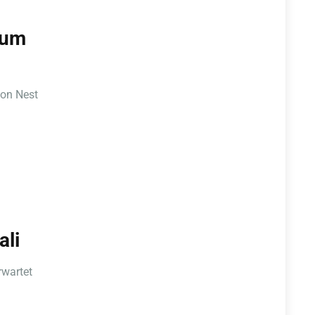
zum
gon Nest
ali
rwartet