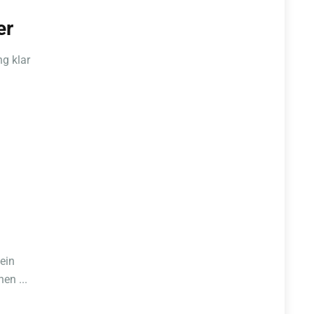
er
g klar
ein
en ...