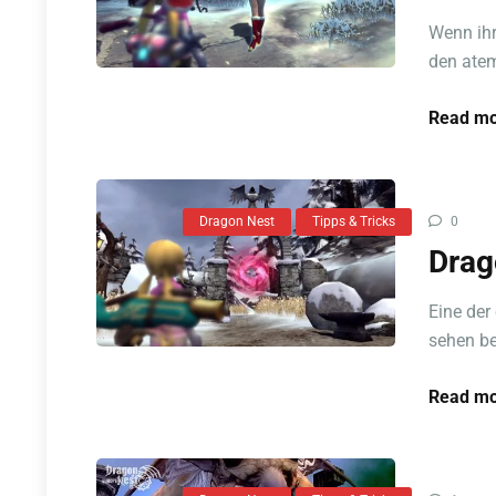
Wenn ihr
den ate
Read mo
Dragon Nest
Tipps & Tricks
0
Drag
Eine der
sehen be
Read mo