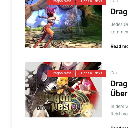
Dragon Nest
Tipps & Tricks
1
Drag
Jedes On
kommen m
Read mo
Dragon Nest
Tipps & Tricks
0
Drag
Über
In dem w
Reich vo