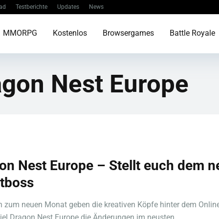
ad
Testberichte
Updates
News
MMORPG
Kostenlos
Browsergames
Battle Royale
agon Nest Europe
on Nest Europe – Stellt euch dem 
tboss
h zum neuen Monat geben die kreativen Köpfe hinter dem Online
iel Dragon Nest Europe die Änderungen im neusten ...