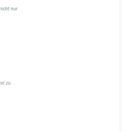
nicht nur
est zu