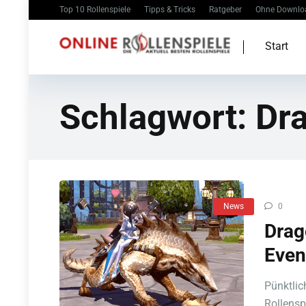
Top 10 Rollenspiele
Tipps & Tricks
Ratgeber
Ohne Downlo
Start
Schlagwort:
Dr
News
0
Drag
Even
Pünktlic
Rollensp