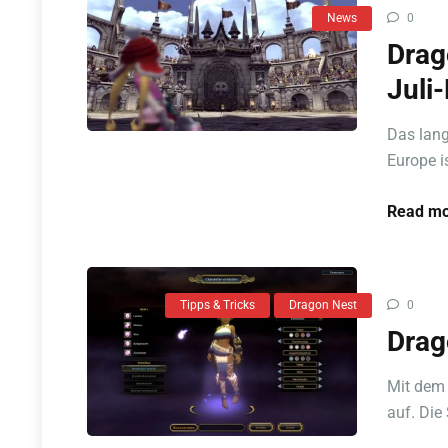
News
0
Drag
Juli
Das lang
Europe i
Read mo
Tipps & Tricks
Dragon Nest
0
Drag
Mit dem 
auf. Die 