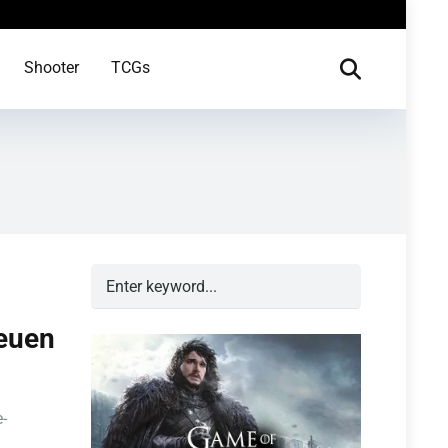
Shooter
TCGs
neuen
-