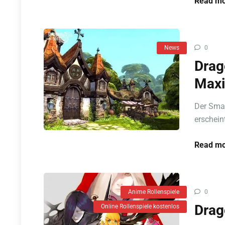
Read mo
News
0
Drag
Maxi
Der Sma
erschein
Read mo
Anime Rollenspiele
0
Drag
Online Rollenspiele kostenlos