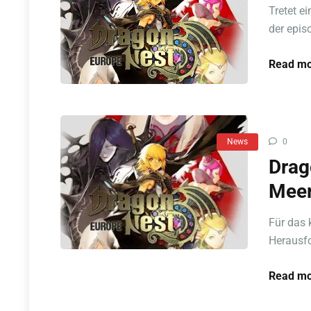
Tretet e
der epis
Read mo
News
0
Drag
Meer
Für das 
Herausfo
Read mo