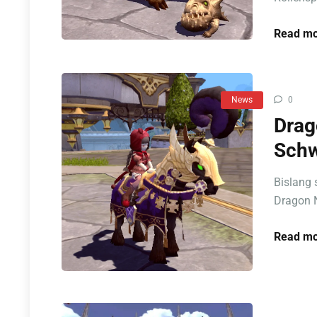
Read mo
News
0
Drag
Schw
Bislang 
Dragon N
Read mo