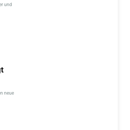
er und
t
en neue