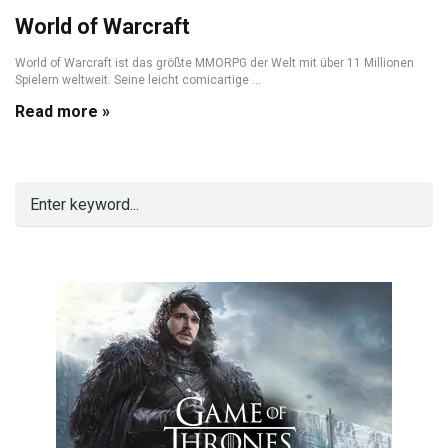
World of Warcraft
World of Warcraft ist das größte MMORPG der Welt mit über 11 Millionen
Spielern weltweit. Seine leicht comicartige ...
Read more »