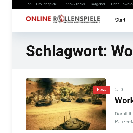
Top 10 Rollenspiele
Tipps & Tricks
Ratgeber
Ohne Downlo
Start
Schlagwort:
Wor
News
0
Worl
Damit ih
Panzer-M