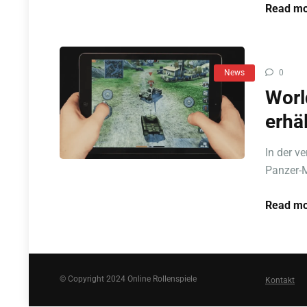
Read mo
News
0
Worl
erhäl
In der v
Panzer-M
Read mo
© Copyright 2024 Online Rollenspiele
Kontakt