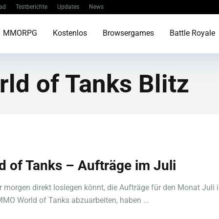
ad
Testberichte
Updates
News
MMORPG
Kostenlos
Browsergames
Battle Royale
ld of Tanks Blitz
d of Tanks – Aufträge im Juli
r morgen direkt loslegen könnt, die Aufträge für den Monat Juli 
MO World of Tanks abzuarbeiten, haben ...