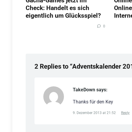
Gacha-Games jetzt im
Online
Check: Handelt es sich
Online
eigentlich um Glücksspiel?
Intern
0
2 Replies to “Adventskalender 20
TakeDown says:
Thanks für den Key
9. Dezember 2013 at 21:52
Reply