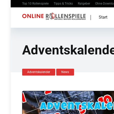
Top 10 Rollenspiele
Tipps & Tricks
Ratgeber
Ohne Downlo
Start
Adventskalende
Adventskalender
News