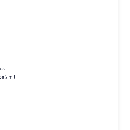
uss
Spaß mit