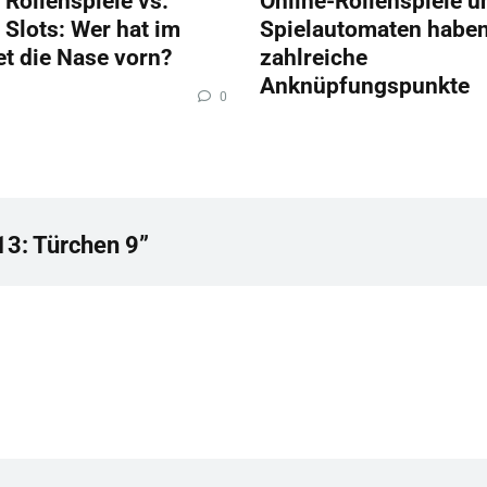
 Rollenspiele vs.
Online-Rollenspiele u
 Slots: Wer hat im
Spielautomaten habe
et die Nase vorn?
zahlreiche
Anknüpfungspunkte
0
13: Türchen 9”