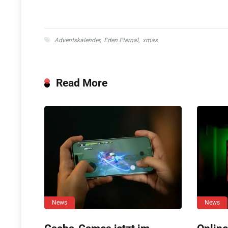
Adventskalender
,
Eden Eternal
,
xmas
Read More
News
News