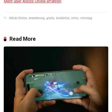
Mehr über Allods Online erfahren
Allods Online
,
erweiterung
,
gratis
,
kostenlos
,
mmo
,
mmorpg
Read More