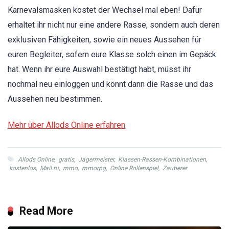
Karnevalsmasken kostet der Wechsel mal eben! Dafür
erhaltet ihr nicht nur eine andere Rasse, sondern auch deren
exklusiven Fähigkeiten, sowie ein neues Aussehen für
euren Begleiter, sofern eure Klasse solch einen im Gepäck
hat. Wenn ihr eure Auswahl bestätigt habt, müsst ihr
nochmal neu einloggen und könnt dann die Rasse und das
Aussehen neu bestimmen.
Mehr über Allods Online erfahren
Allods Online
,
gratis
,
Jägermeister
,
Klassen-Rassen-Kombinationen
,
kostenlos
,
Mail.ru
,
mmo
,
mmorpg
,
Online Rollenspiel
,
Zauberer
Read More