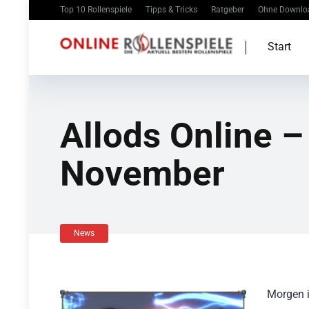
Top 10 Rollenspiele
Tipps & Tricks
Ratgeber
Ohne Downlo
Start
Allods Online 
November
News
Morgen i