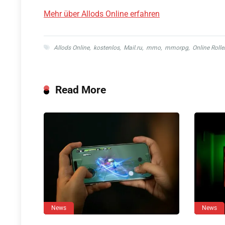
Mehr über Allods Online erfahren
Allods Online
,
kostenlos
,
Mail.ru
,
mmo
,
mmorpg
,
Online Rolle
Read More
News
News