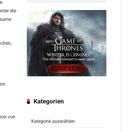
ie
nter die
nsame
uchen,
 im
Kategorien
xion von
Kategorien