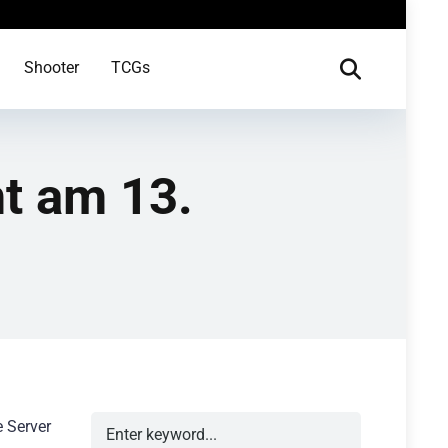
Shooter
TCGs
t am 13.
e Server