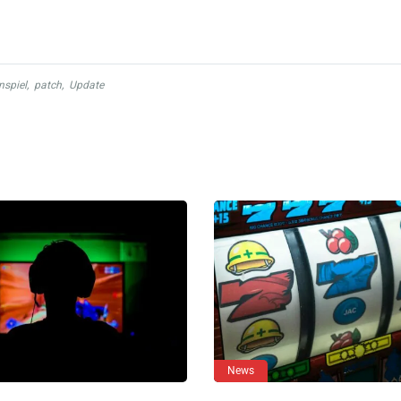
nspiel
,
patch
,
Update
News