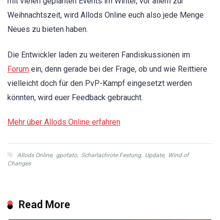
mit vielen geplanten Events im Winter, vor allem zur
Weihnachtszeit, wird Allods Online euch also jede Menge
Neues zu bieten haben.
Die Entwickler laden zu weiteren Fandiskussionen im
Forum
ein, denn gerade bei der Frage, ob und wie Reittiere
vielleicht doch für den PvP-Kampf eingesetzt werden
könnten, wird euer Feedback gebraucht.
Mehr über Allods Online erfahren
Allods Online
,
gpotato
,
Scharlachrote Festung
,
Update
,
Wind of
Changes
Read More