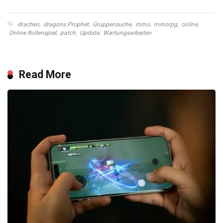
drachen
,
dragons Prophet
,
Gruppensuche
,
mmo
,
mmorpg
,
online
,
Online Rollenspiel
,
patch
,
Update
,
Wartungsarbeiten
Read More