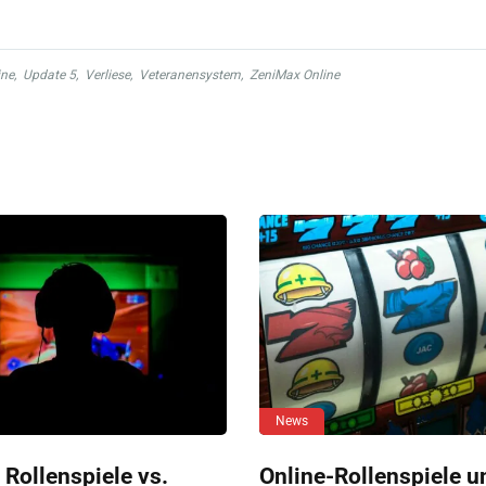
ine
,
Update 5
,
Verliese
,
Veteranensystem
,
ZeniMax Online
News
 Rollenspiele vs.
Online-Rollenspiele u