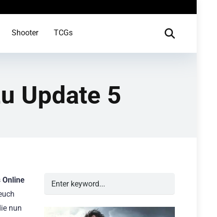
Shooter
TCGs
zu Update 5
s Online
 euch
die nun