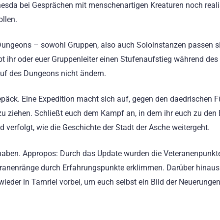
hesda bei Gesprächen mit menschenartigen Kreaturen noch reali
ollen.
: Dungeons – sowohl Gruppen, also auch Soloinstanzen passen s
t ihr oder euer Gruppenleiter einen Stufenaufstieg während des
auf des Dungeons nicht ändern.
päck. Eine Expedition macht sich auf, gegen den daedrischen F
zu ziehen. Schließt euch dem Kampf an, in dem ihr euch zu den
d verfolgt, wie die Geschichte der Stadt der Asche weitergeht.
 haben. Appropos: Durch das Update wurden die Veteranenpunkt
teranenränge durch Erfahrungspunkte erklimmen. Darüber hinaus 
ieder in Tamriel vorbei, um euch selbst ein Bild der Neuerunge