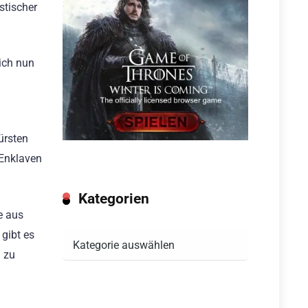
stischer
ich nun
ürsten
 Enklaven
Kategorien
e aus
gibt es
Kategorien
n zu