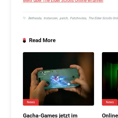
Mehr über The Elder Scrolls Online erfahren
Bethesda
,
Instanzen
,
patch
,
Patchnotes
,
The Elder Scrolls Onl
Read More
News
News
Gacha-Games jetzt im
Online