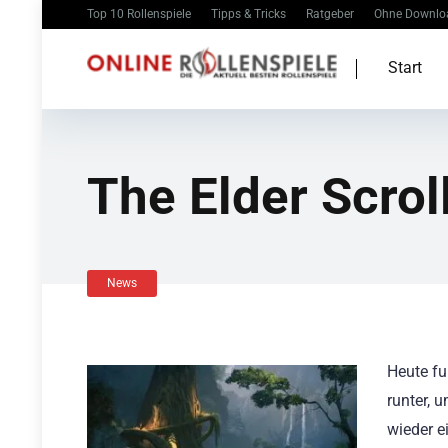
Top 10 Rollenspiele
Tipps & Tricks
Ratgeber
Ohne Downlo
Start
The Elder Scrol
News
Heute fu
runter, 
wieder e