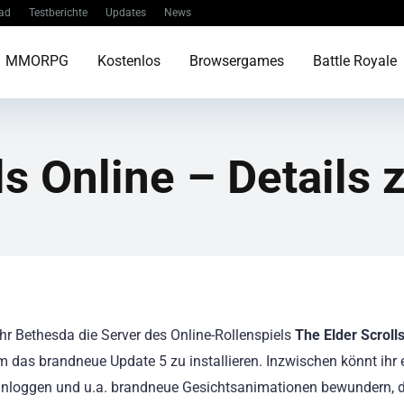
ad
Testberichte
Updates
News
MMORPG
Kostenlos
Browsergames
Battle Royale
ls Online – Details 
hr Bethesda die Server des Online-Rollenspiels
The Elder Scroll
um das brandneue Update 5 zu installieren. Inzwischen könnt ihr
inloggen und u.a. brandneue Gesichtsanimationen bewundern, 