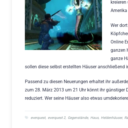
kreieren
Amerika 
Wer dort
Köpfchen
Online E
ganzen H
ganze Hä
sollen diese selbst erstellten Häuser anschließend
Passend zu diesen Neuerungen erhaltet ihr außerd
zum 28. März 2013 um 21 Uhr könnt ihr günstiger 
reduziert. Wer seine Häuser also etwas umdekoriere
everquest
,
everquest 2
,
Gegenstände
,
Haus
,
Heldenhäuser
,
Ra