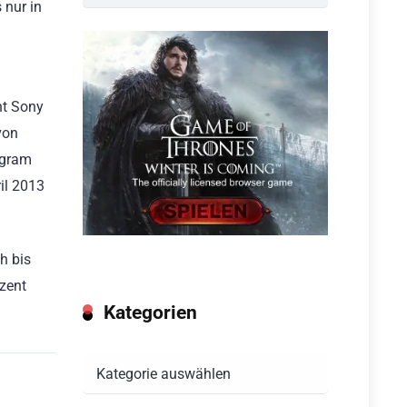
 nur in
ht Sony
von
ogram
il 2013
h bis
zent
Kategorien
Kategorien