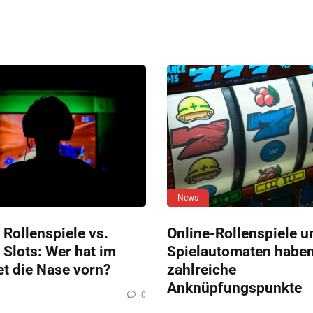
News
 Rollenspiele vs.
Online-Rollenspiele u
 Slots: Wer hat im
Spielautomaten habe
et die Nase vorn?
zahlreiche
Anknüpfungspunkte
0