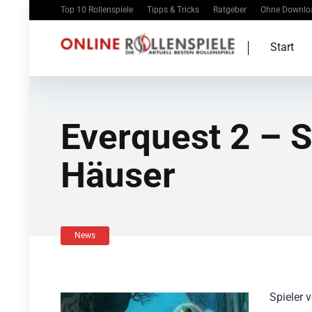
Top 10 Rollenspiele
Tipps & Tricks
Ratgeber
Ohne Downlo
Start
Everquest 2 – S
Häuser
News
Spieler 