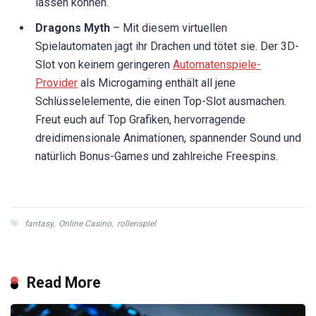
lassen können.
Dragons Myth
– Mit diesem virtuellen
Spielautomaten jagt ihr Drachen und tötet sie. Der 3D-
Slot von keinem geringeren
Automatenspiele-
Provider
als Microgaming enthält all jene
Schlüsselelemente, die einen Top-Slot ausmachen.
Freut euch auf Top Grafiken, hervorragende
dreidimensionale Animationen, spannender Sound und
natürlich Bonus-Games und zahlreiche Freespins.
fantasy
,
Online Casino
,
rollenspiel
Read More