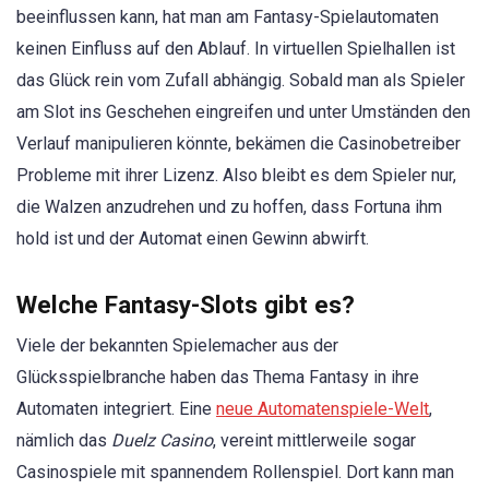
beeinflussen kann, hat man am Fantasy-Spielautomaten
keinen Einfluss auf den Ablauf. In virtuellen Spielhallen ist
das Glück rein vom Zufall abhängig. Sobald man als Spieler
am Slot ins Geschehen eingreifen und unter Umständen den
Verlauf manipulieren könnte, bekämen die Casinobetreiber
Probleme mit ihrer Lizenz. Also bleibt es dem Spieler nur,
die Walzen anzudrehen und zu hoffen, dass Fortuna ihm
hold ist und der Automat einen Gewinn abwirft.
Welche Fantasy-Slots gibt es?
Viele der bekannten Spielemacher aus der
Glücksspielbranche haben das Thema Fantasy in ihre
Automaten integriert. Eine
neue Automatenspiele-Welt
,
nämlich das
Duelz Casino
, vereint mittlerweile sogar
Casinospiele mit spannendem Rollenspiel. Dort kann man