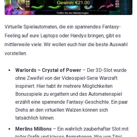
Virtuelle Spielautomaten, die ein spannendes Fantasy-
Feeling auf eure Laptops oder Handys bringen, gibt es
mittlerweile viele. Wir wollen euch hier die beste Auswahl
vorstellen.
Warlords – Crystal of Power
– Der 3D-Slot wurde
ohne Zweifel von der Videospiel-Serie Warcraft
inspiriert. Hier habt ihr mehrere Möglichkeiten
Bonusspiele zu ergattern und das Automatenspiel
erzählt eine spannende Fantasy-Geschichte. Ein paar
Drehs an den virtuellen Walzen können sich
tatsächlich lohnen.
Merlins Millions
– Ein wahrlich zauberhafter Slot mit
toller Grafik und klasse Animationen. Wie von Titel