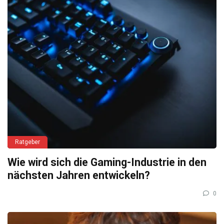
Ratgeber
Wie wird sich die Gaming-Industrie in den
nächsten Jahren entwickeln?
0