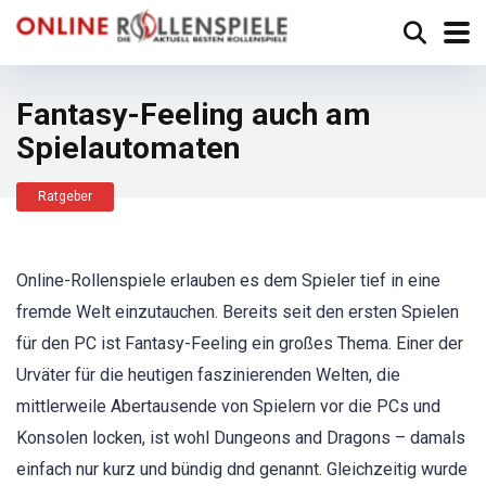
Fantasy-Feeling auch am
Spielautomaten
Ratgeber
Online-Rollenspiele erlauben es dem Spieler tief in eine
fremde Welt einzutauchen. Bereits seit den ersten Spielen
für den PC ist Fantasy-Feeling ein großes Thema. Einer der
Urväter für die heutigen faszinierenden Welten, die
mittlerweile Abertausende von Spielern vor die PCs und
Konsolen locken, ist wohl Dungeons and Dragons – damals
einfach nur kurz und bündig dnd genannt. Gleichzeitig wurde