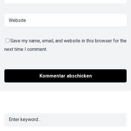
Save my name, email, and website in this browser for the
next time I comment.