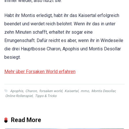
immer wieder, also nutzt sie.
Habt ihr Montis erledigt, habt ihr das Kaisertal erfolgreich
beendet und werdet reich belohnt. Wenn ihr das in unter
zehn Minuten schafft, erhaltet ihr sogar eine
Errungenschaft. Dafür reicht es aber, wenn ihr in Windeseile
die drei Hauptbosse Charon, Apophis und Montis Desollar
besiegt.
Mehr über Forsaken World erfahren
Apophis
,
Charon
,
forsaken world
,
Kaisertal
,
mmo
,
Montis Desollar
,
Online Rollenspiel
,
Tipps & Tricks
Read More