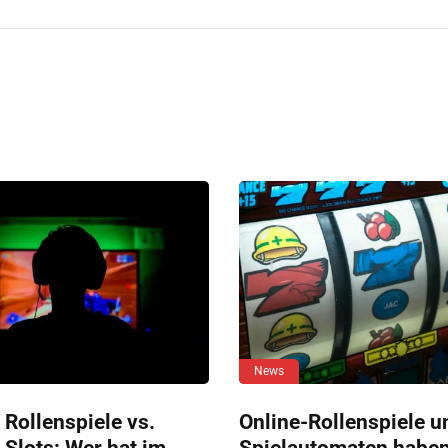
News
 Rollenspiele vs.
Online-Rollenspiele u
 Slots: Wer hat im
Spielautomaten habe