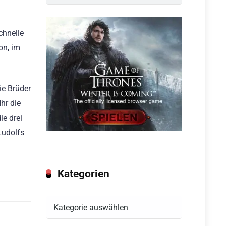
chnelle
on, im
ie Brüder
hr die
ie drei
Ludolfs
Kategorien
Kategorien