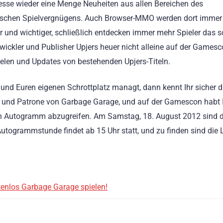
sse wieder eine Menge Neuheiten aus allen Bereichen des
nischen Spielvergnügens. Auch Browser-MMO werden dort immer
r und wichtiger, schließlich entdecken immer mehr Spieler das s
wickler und Publisher Upjers heuer nicht alleine auf der Gamesc
ielen und Updates von bestehenden Upjers-Titeln.
und Euren eigenen Schrottplatz managt, dann kennt Ihr sicher d
er und Patrone von Garbage Garage, und auf der Gamescon habt I
ein Autogramm abzugreifen. Am Samstag, 18. August 2012 sind d
utogrammstunde findet ab 15 Uhr statt, und zu finden sind die 
tenlos Garbage Garage spielen!