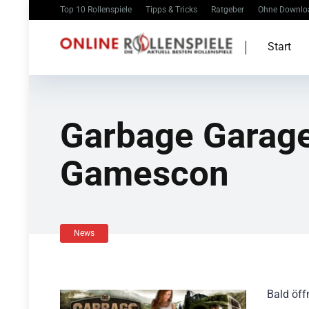
Top 10 Rollenspiele
Tipps & Tricks
Ratgeber
Ohne Downlo
Start
Garbage Garage 
Gamescon
News
Bald öff