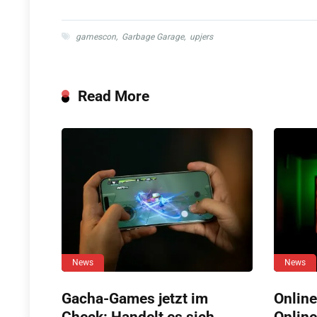
gamescon
,
Garbage Garage
,
upjers
Read More
News
News
Gacha-Games jetzt im
Online
Check: Handelt es sich
Online