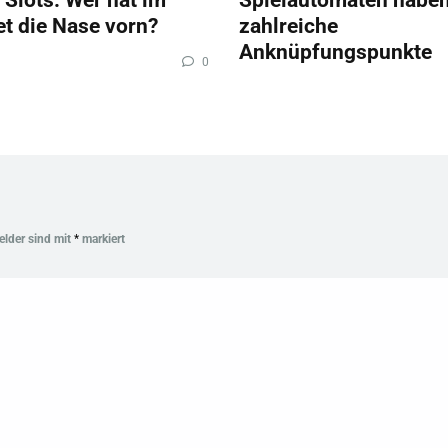
et die Nase vorn?
zahlreiche
Anknüpfungspunkte
0
Felder sind mit
*
markiert