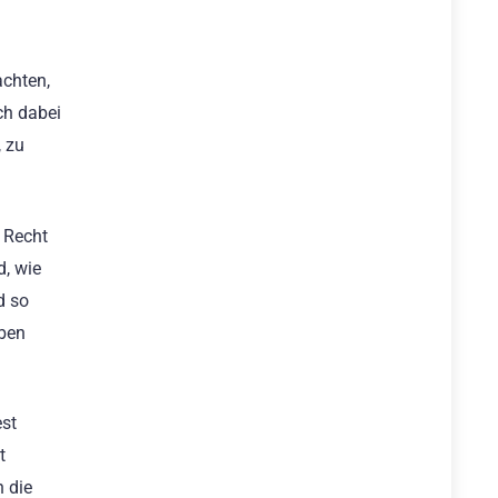
achten,
ch dabei
, zu
. Recht
d, wie
d so
oben
est
t
n die