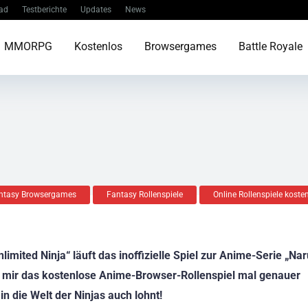
ad
Testberichte
Updates
News
MMORPG
Kostenlos
Browsergames
Battle Royale
ntasy Browsergames
Fantasy Rollenspiele
Online Rollenspiele koste
mited Ninja“ läuft das inoffizielle Spiel zur Anime-Serie „Nar
 mir das kostenlose Anime-Browser-Rollenspiel mal genauer
in die Welt der Ninjas auch lohnt!