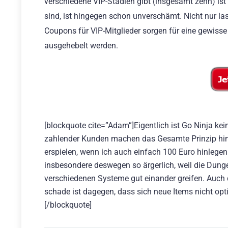
verschiedene VIP-Stadien gibt (insgesamt zehn) ist
sind, ist hingegen schon unverschämt. Nicht nur la
Coupons für VIP-Mitglieder sorgen für eine gewiss
ausgehebelt werden.
[blockquote cite=”Adam”]Eigentlich ist Go Ninja kein
zahlender Kunden machen das Gesamte Prinzip hinf
erspielen, wenn ich auch einfach 100 Euro hinleg
insbesondere deswegen so ärgerlich, weil die Dun
verschiedenen Systeme gut einander greifen. Auch d
schade ist dagegen, dass sich neue Items nicht opt
[/blockquote]