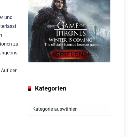
er und
terlässt
um
sionen zu
Dungeons
 Auf der
Kategorien
Kategorien