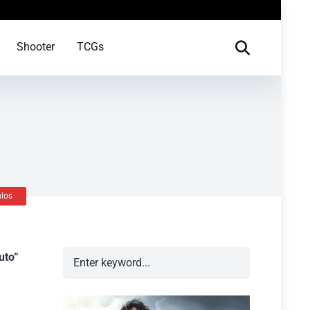
Shooter
TCGs
nlos
uto“