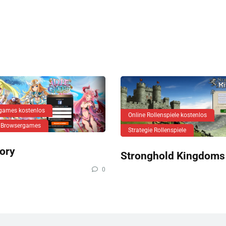
games kostenlos
Online Rollenspiele kostenlos
 Browsergames
Strategie Rollenspiele
lory
Stronghold Kingdoms
0