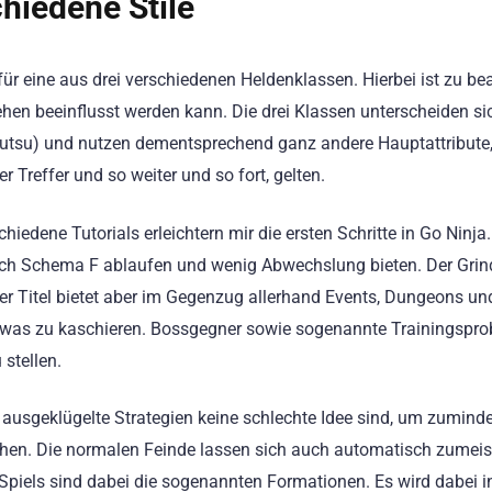
chiedene Stile
ür eine aus drei verschiedenen Heldenklassen. Hierbei ist zu be
ehen beeinflusst werden kann. Die drei Klassen unterscheiden si
-Jutsu) und nutzen dementsprechend ganz andere Hauptattribute
r Treffer und so weiter und so fort, gelten.
iedene Tutorials erleichtern mir die ersten Schritte in Go Ninja
nach Schema F ablaufen und wenig Abwechslung bieten. Der Grin
Der Titel bietet aber im Gegenzug allerhand Events, Dungeons un
etwas zu kaschieren. Bossgegner sowie sogenannte Trainingspr
 stellen.
usgeklügelte Strategien keine schlechte Idee sind, um zumind
ehen. Die normalen Feinde lassen sich auch automatisch zumeis
 Spiels sind dabei die sogenannten Formationen. Es wird dabei i