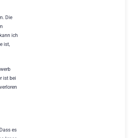
n. Die
en
kann ich
 ist,
ewerb
 ist bei
verloren
 Dass es