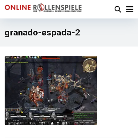
granado-espada-2