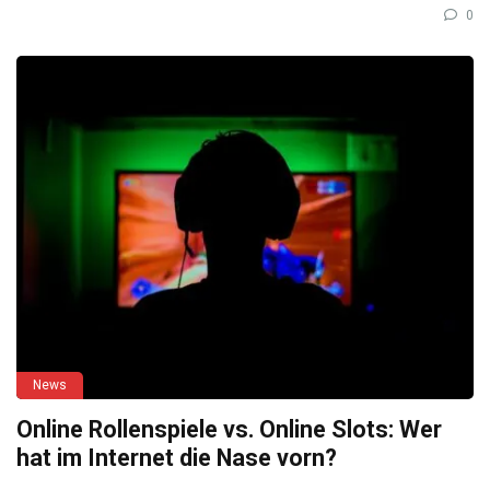
0
News
Online Rollenspiele vs. Online Slots: Wer
hat im Internet die Nase vorn?