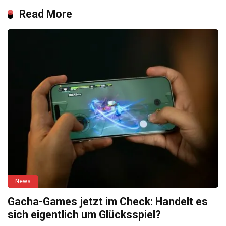
Read More
News
Gacha-Games jetzt im Check: Handelt es
sich eigentlich um Glücksspiel?