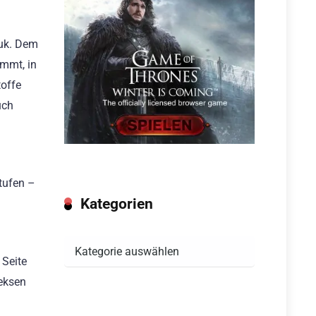
puk. Dem
immt, in
toffe
uch
stufen –
Kategorien
Kategorien
 Seite
keksen