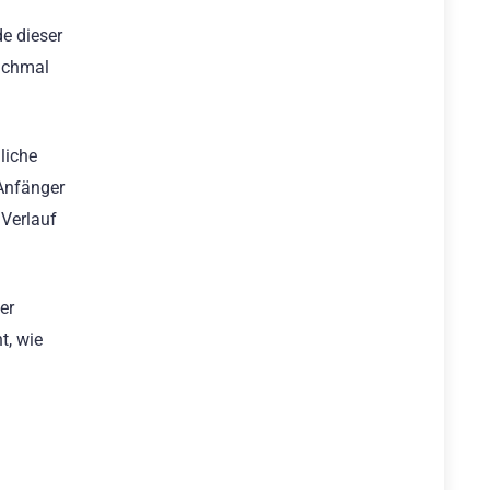
e dieser
anchmal
liche
 Anfänger
 Verlauf
er
t, wie