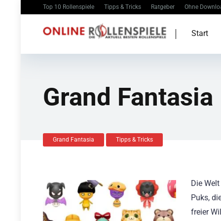
Top 10 Rollenspiele
Tipps & Tricks
Ratgeber
Ohne Downlo
Start
Grand Fantasia 
Grand Fantasia
Tipps & Tricks
Die Wel
Puks, di
freier W