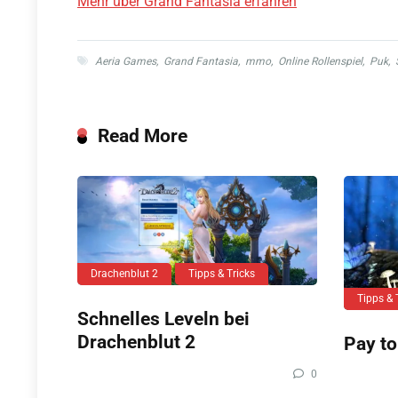
Mehr über Grand Fantasia erfahren
Aeria Games
,
Grand Fantasia
,
mmo
,
Online Rollenspiel
,
Puk
,
Read More
Drachenblut 2
Tipps & Tricks
Tipps & 
Schnelles Leveln bei
Drachenblut 2
Pay to
0