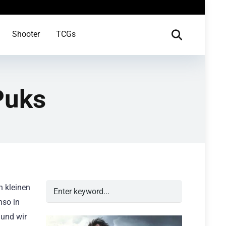
Shooter
TCGs
Puks
n kleinen
nso in
 und wir