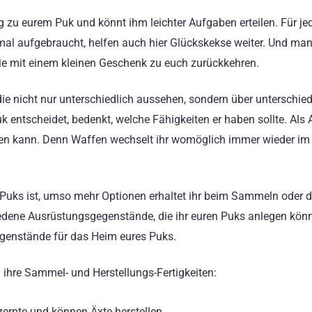
 zu eurem Puk und könnt ihm leichter Aufgaben erteilen. Für jed
nmal aufgebraucht, helfen auch hier Glückskekse weiter. Und m
sie mit einem kleinen Geschenk zu euch zurückkehren.
die nicht nur unterschiedlich aussehen, sondern über unterschied
k entscheidet, bedenkt, welche Fähigkeiten er haben sollte. Als
ellen kann. Denn Waffen wechselt ihr womöglich immer wieder im
s Puks ist, umso mehr Optionen erhaltet ihr beim Sammeln oder d
iedene Ausrüstungsgegenstände, die ihr euren Puks anlegen könn
genstände für das Heim eures Puks.
 ihre Sammel- und Herstellungs-Fertigkeiten:
ernte und können Äxte herstellen.