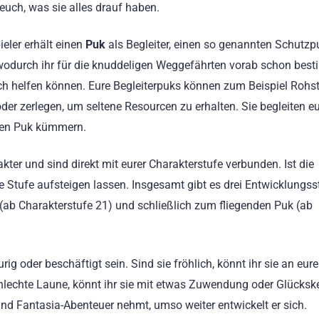
 euch, was sie alles drauf haben.
ieler erhält einen
Puk
als Begleiter, einen so genannten Schutz
 wodurch ihr für die knuddeligen Weggefährten vorab schon best
uch helfen können. Eure Begleiterpuks können zum Beispiel Rohs
r zerlegen, um seltene Resourcen zu erhalten. Sie begleiten e
uren Puk kümmern.
ter und sind direkt mit eurer Charakterstufe verbunden. Ist die
ne Stufe aufsteigen lassen. Insgesamt gibt es drei Entwicklungs
ab Charakterstufe 21) und schließlich zum fliegenden Puk (ab
ig oder beschäftigt sein. Sind sie fröhlich, könnt ihr sie an eure
hlechte Laune, könnt ihr sie mit etwas Zuwendung oder Glücks
nd Fantasia-Abenteuer nehmt, umso weiter entwickelt er sich.