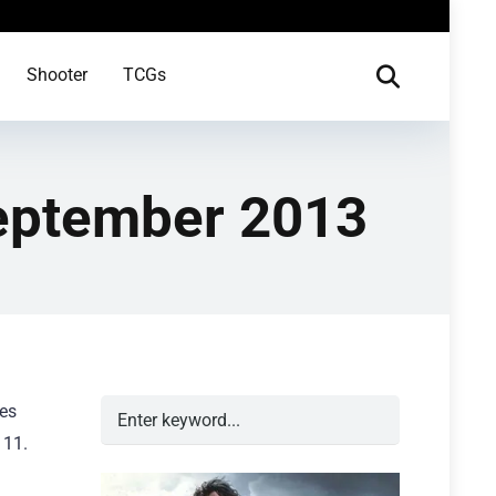
Shooter
TCGs
September 2013
es
 11.