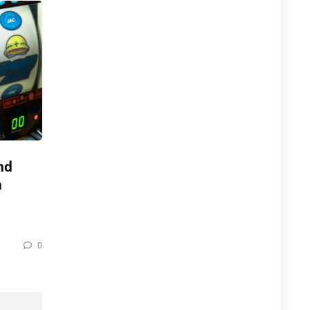
nd
n
0