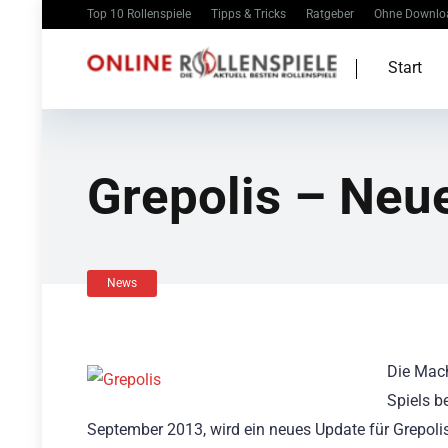
Top 10 Rollenspiele
Tipps & Tricks
Ratgeber
Ohne Downlo
Start
Grepolis – Neu
News
Die Mac
Spiels b
September 2013, wird ein neues Update für Grepolis