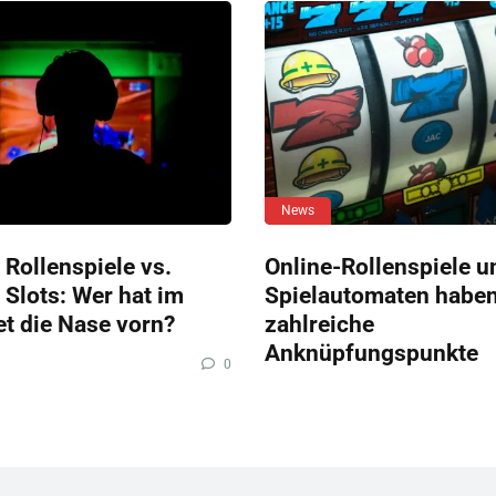
News
 Rollenspiele vs.
Online-Rollenspiele u
 Slots: Wer hat im
Spielautomaten habe
et die Nase vorn?
zahlreiche
Anknüpfungspunkte
0