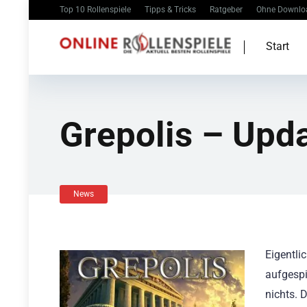
Top 10 Rollenspiele
Tipps & Tricks
Ratgeber
Ohne Downlo
Start
Grepolis – Upd
News
Eigentli
aufgespi
nichts. 