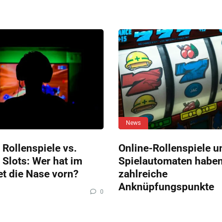
News
 Rollenspiele vs.
Online-Rollenspiele u
 Slots: Wer hat im
Spielautomaten habe
et die Nase vorn?
zahlreiche
Anknüpfungspunkte
0