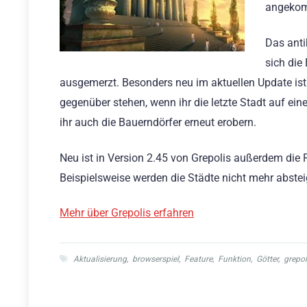
angekomm
Das anti
sich die
ausgemerzt. Besonders neu im aktuellen Update ist
gegenüber stehen, wenn ihr die letzte Stadt auf einer
ihr auch die Bauerndörfer erneut erobern.
Neu ist in Version 2.45 von Grepolis außerdem die R
Beispielsweise werden die Städte nicht mehr abstei
Mehr über Grepolis erfahren
Aktualisierung
,
browserspiel
,
Feature
,
Funktion
,
Götter
,
grepol