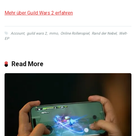
Mehr über Guild Wars 2 erfahren
Account
,
guild wars 2
,
mmo
,
Online Rollenspiel
,
Rand der Nebel
,
Welt-
EP
Read More