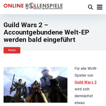
Guild Wars 2 –
Accountgebundene Welt-EP
werden bald eingeführt
News
Für alle WvW-
Spieler von
Guild Wars 2
wird sich
demnächst
etwas