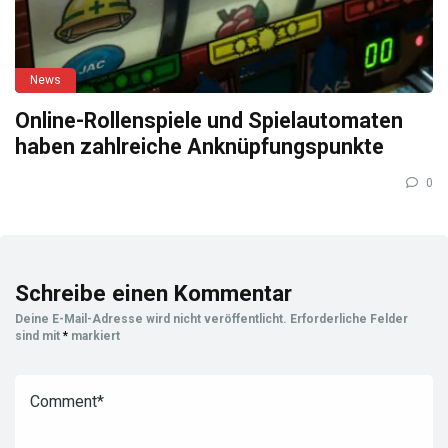
News
Online-Rollenspiele und Spielautomaten
haben zahlreiche Anknüpfungspunkte
0
Schreibe einen Kommentar
Deine E-Mail-Adresse wird nicht veröffentlicht.
Erforderliche Felder
sind mit
*
markiert