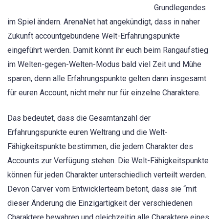
Grundlegendes
im Spiel ändern. ArenaNet hat angekündigt, dass in naher
Zukunft accountgebundene Welt-Erfahrungspunkte
eingeführt werden. Damit könnt ihr euch beim Rangaufstieg
im Welten-gegen-Welten-Modus bald viel Zeit und Mühe
sparen, denn alle Erfahrungspunkte gelten dann insgesamt
für euren Account, nicht mehr nur für einzelne Charaktere.
Das bedeutet, dass die Gesamtanzahl der
Erfahrungspunkte euren Weltrang und die Welt-
Fähigkeitspunkte bestimmen, die jedem Charakter des
Accounts zur Verfügung stehen. Die Welt-Fähigkeitspunkte
können für jeden Charakter unterschiedlich verteilt werden.
Devon Carver vom Entwicklerteam betont, dass sie “mit
dieser Änderung die Einzigartigkeit der verschiedenen
Charaktere bewahren und gleichzeitig alle Charaktere eines