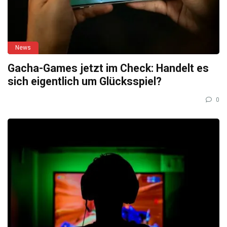
News
Gacha-Games jetzt im Check: Handelt es
sich eigentlich um Glücksspiel?
0