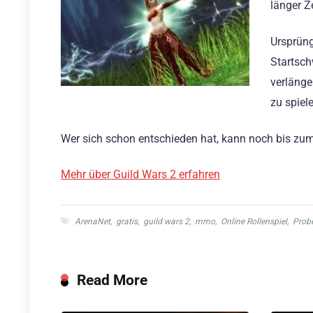
länger Z
Ursprüng
Startsch
verlänge
zu spiel
Wer sich schon entschieden hat, kann noch bis zum
Mehr über Guild Wars 2 erfahren
ArenaNet
,
gratis
,
guild wars 2
,
mmo
,
Online Rollenspiel
,
Prob
Read More