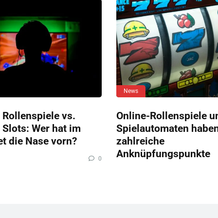
News
 Rollenspiele vs.
Online-Rollenspiele u
 Slots: Wer hat im
Spielautomaten habe
et die Nase vorn?
zahlreiche
Anknüpfungspunkte
0