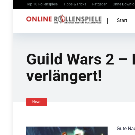
Top 10 Rollenspiele
Tipps & Tricks
Ratgeber
Ohne Downlo
Start
Guild Wars 2 –
verlängert!
News
Gute Nac