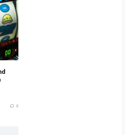
nd
n
0