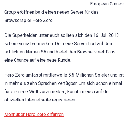
European Games
Group eröffnen bald einen neuen Server für das
Browserspiel Hero Zero.
Die Superhelden unter euch sollten sich den 16. Juli 2013
schon einmal vormerken. Der neue Server hört auf den
schlichten Namen S6 und bietet den Browserspiel-Fans
eine Chance auf eine neue Runde.
Hero Zero umfasst mittlerweile 5,5 Millionen Spieler und ist
in mehr als zehn Sprachen verfügbar. Um sich schon einmal
für die neue Welt vorzumerken, könnt ihr euch auf der
offiziellen Internetseite registrieren.
Mehr über Hero Zero erfahren