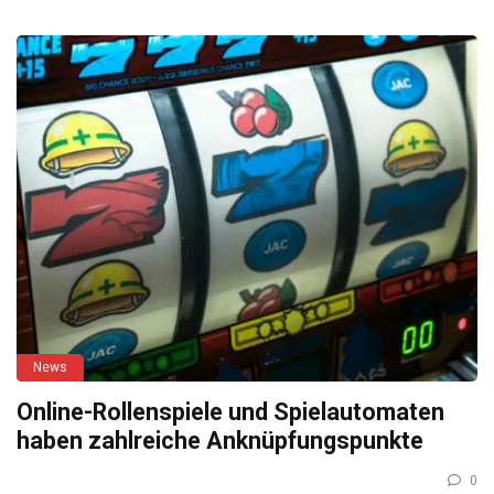
News
Online-Rollenspiele und Spielautomaten
haben zahlreiche Anknüpfungspunkte
0