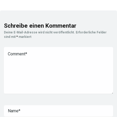
Schreibe einen Kommentar
Deine E-Mail-Adresse wird nicht veröffentlicht.
Erforderliche Felder
sind mit
*
markiert