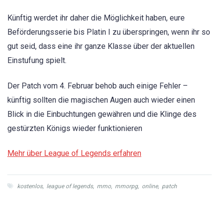
Künftig werdet ihr daher die Möglichkeit haben, eure
Beförderungsserie bis Platin I zu überspringen, wenn ihr so
gut seid, dass eine ihr ganze Klasse über der aktuellen
Einstufung spielt.
Der Patch vom 4. Februar behob auch einige Fehler –
künftig sollten die magischen Augen auch wieder einen
Blick in die Einbuchtungen gewähren und die Klinge des
gestürzten Königs wieder funktionieren
Mehr über League of Legends erfahren
kostenlos
,
league of legends
,
mmo
,
mmorpg
,
online
,
patch