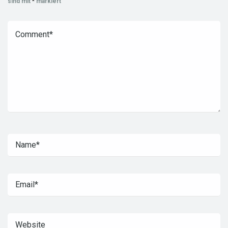
sind mit
*
markiert