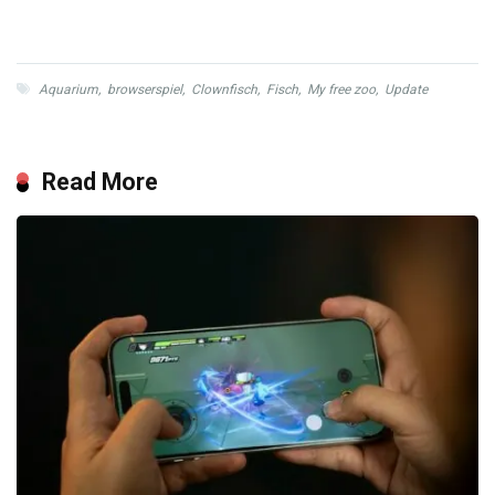
Aquarium
,
browserspiel
,
Clownfisch
,
Fisch
,
My free zoo
,
Update
Read More