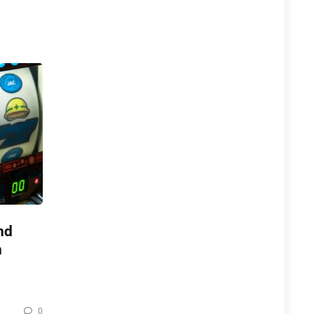
nd
n
0