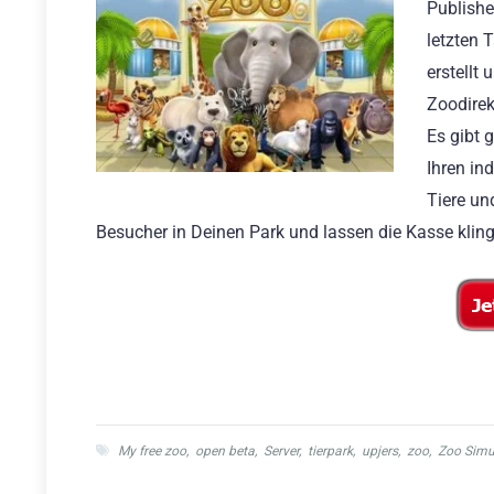
Publishe
letzten 
erstellt 
Zoodirek
Es gibt 
Ihren in
Tiere un
Besucher in Deinen Park und lassen die Kasse kling
My free zoo
,
open beta
,
Server
,
tierpark
,
upjers
,
zoo
,
Zoo Simu