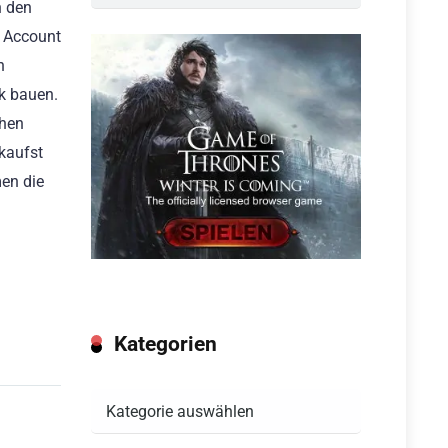
n den
n Account
n
k bauen.
chen
kaufst
men die
Kategorien
Kategorien