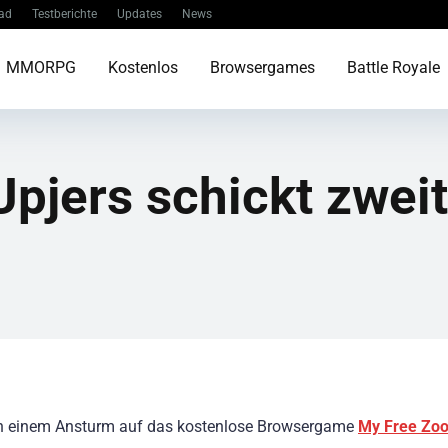
ad
Testberichte
Updates
News
MMORPG
Kostenlos
Browsergames
Battle Royale
pjers schickt zwei
ch einem Ansturm auf das kostenlose Browsergame
My Free Zo