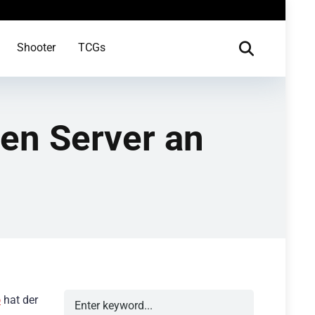
Shooter
TCGs
ten Server an
o
hat der