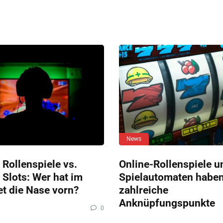
News
 Rollenspiele vs.
Online-Rollenspiele u
 Slots: Wer hat im
Spielautomaten habe
et die Nase vorn?
zahlreiche
Anknüpfungspunkte
0