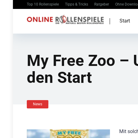
Top 10 Rollenspiele
Tipps & Tricks
Ratgeber
Ohne Downlo
Start
My Free Zoo – U
den Start
News
Mit sol