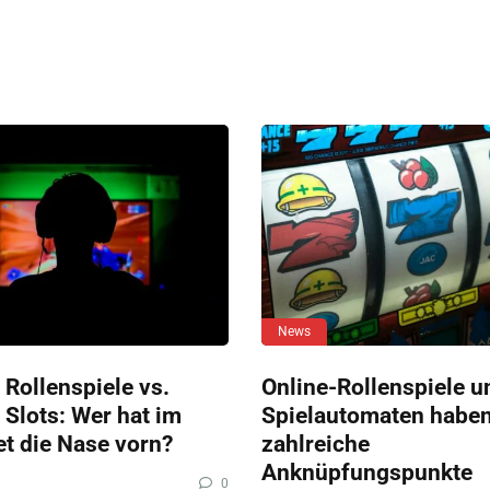
News
 Rollenspiele vs.
Online-Rollenspiele u
 Slots: Wer hat im
Spielautomaten habe
et die Nase vorn?
zahlreiche
Anknüpfungspunkte
0