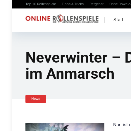
Top 10 Rollenspiele
Tipps & Tricks
Ratgeber
Ohne Downlo
Start
Neverwinter – 
im Anmarsch
News
Nun ist 