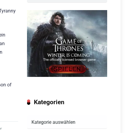
„Tyranny
ein
 an
in
son of
Kategorien
Kategorien
r