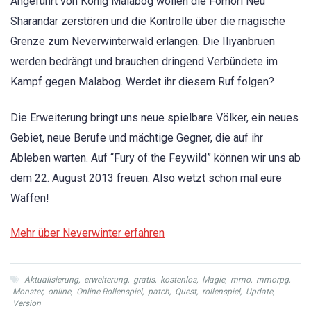
Angeführt von König Malabog wollen die Fomori Neu
Sharandar zerstören und die Kontrolle über die magische
Grenze zum Neverwinterwald erlangen. Die Iliyanbruen
werden bedrängt und brauchen dringend Verbündete im
Kampf gegen Malabog. Werdet ihr diesem Ruf folgen?
Die Erweiterung bringt uns neue spielbare Völker, ein neues
Gebiet, neue Berufe und mächtige Gegner, die auf ihr
Ableben warten. Auf “Fury of the Feywild” können wir uns ab
dem 22. August 2013 freuen. Also wetzt schon mal eure
Waffen!
Mehr über Neverwinter erfahren
Aktualisierung
,
erweiterung
,
gratis
,
kostenlos
,
Magie
,
mmo
,
mmorpg
,
Monster
,
online
,
Online Rollenspiel
,
patch
,
Quest
,
rollenspiel
,
Update
,
Version