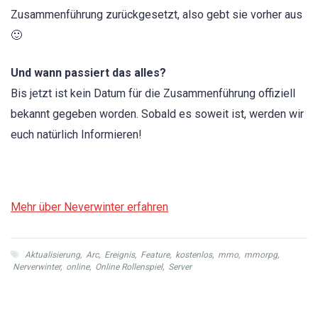
Zusammenführung zurückgesetzt, also gebt sie vorher aus
🙂
Und wann passiert das alles?
Bis jetzt ist kein Datum für die Zusammenführung offiziell
bekannt gegeben worden. Sobald es soweit ist, werden wir
euch natürlich Informieren!
Mehr über Neverwinter erfahren
Aktualisierung
,
Arc
,
Ereignis
,
Feature
,
kostenlos
,
mmo
,
mmorpg
,
Nerverwinter
,
online
,
Online Rollenspiel
,
Server