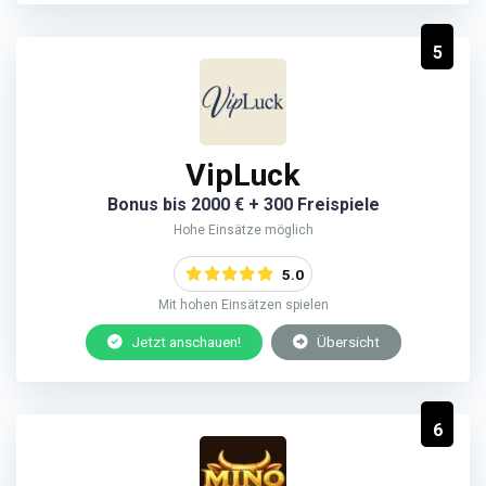
5
VipLuck
Bonus bis 2000 € + 300 Freispiele
Hohe Einsätze möglich
5.0
Mit hohen Einsätzen spielen
Jetzt anschauen!
Übersicht
6