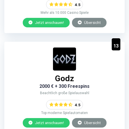
4.5
Mehr als 10.000 Casino Spiele
Jetzt anschauen!
Übersicht
13
Godz
2000 € + 300 Freespins
Beachtlich große Spielauswahl
4.5
Top moderne Spielautomaten
Jetzt anschauen!
Übersicht