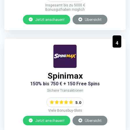
Insgesamt bis zu 5000 €
Bonusguthaben möglich
Jetzt anschauen!
Übersicht
4
Spinimax
150% bis 750 € + 150 Free Spins
Sichere Transaktionen
5.0
Viele Bonusbuy-Slots
Jetzt anschauen!
Übersicht