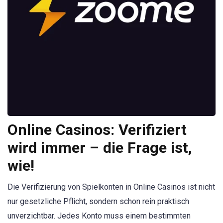
Online Casinos: Verifiziert
wird immer – die Frage ist,
wie!
Die Verifizierung von Spielkonten in Online Casinos ist nicht
nur gesetzliche Pflicht, sondern schon rein praktisch
unverzichtbar. Jedes Konto muss einem bestimmten