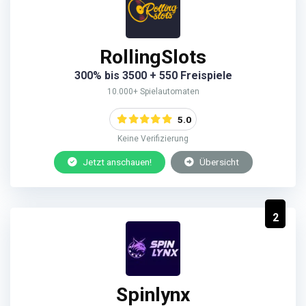
RollingSlots
300% bis 3500 + 550 Freispiele
10.000+ Spielautomaten
5.0
Keine Verifizierung
Jetzt anschauen!
Übersicht
2
Spinlynx