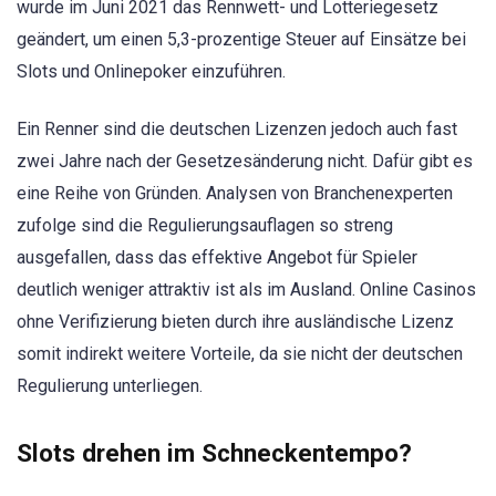
wurde im Juni 2021 das Rennwett- und Lotteriegesetz
geändert, um einen 5,3-prozentige Steuer auf Einsätze bei
Slots und Onlinepoker einzuführen.
Ein Renner sind die deutschen Lizenzen jedoch auch fast
zwei Jahre nach der Gesetzesänderung nicht. Dafür gibt es
eine Reihe von Gründen. Analysen von Branchenexperten
zufolge sind die Regulierungsauflagen so streng
ausgefallen, dass das effektive Angebot für Spieler
deutlich weniger attraktiv ist als im Ausland. Online Casinos
ohne Verifizierung bieten durch ihre ausländische Lizenz
somit indirekt weitere Vorteile, da sie nicht der deutschen
Regulierung unterliegen.
Slots drehen im Schneckentempo?