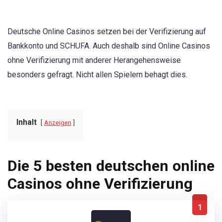
Deutsche Online Casinos setzen bei der Verifizierung auf
Bankkonto und SCHUFA. Auch deshalb sind Online Casinos
ohne Verifizierung mit anderer Herangehensweise
besonders gefragt. Nicht allen Spielern behagt dies.
Inhalt
Anzeigen
Die 5 besten deutschen online
Casinos ohne Verifizierung
1