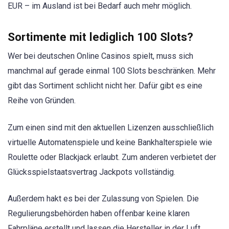
EUR – im Ausland ist bei Bedarf auch mehr möglich.
Sortimente mit lediglich 100 Slots?
Wer bei deutschen Online Casinos spielt, muss sich
manchmal auf gerade einmal 100 Slots beschränken. Mehr
gibt das Sortiment schlicht nicht her. Dafür gibt es eine
Reihe von Gründen.
Zum einen sind mit den aktuellen Lizenzen ausschließlich
virtuelle Automatenspiele und keine Bankhalterspiele wie
Roulette oder Blackjack erlaubt. Zum anderen verbietet der
Glücksspielstaatsvertrag Jackpots vollständig.
Außerdem hakt es bei der Zulassung von Spielen. Die
Regulierungsbehörden haben offenbar keine klaren
Fahrpläne erstellt und lassen die Hersteller in der Luft