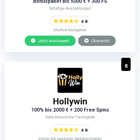
Bonuspaket bis 5000 € + 300 FS
Sofortige Auszahlungen
4.8
Intuitive Navigation
Jetzt anschauen!
Übersicht
8
Hollywin
100% bis 2000 € + 200 Free Spins
Viele klassische Tischspiele
4.8
Immer die neuesten Spielautomaten