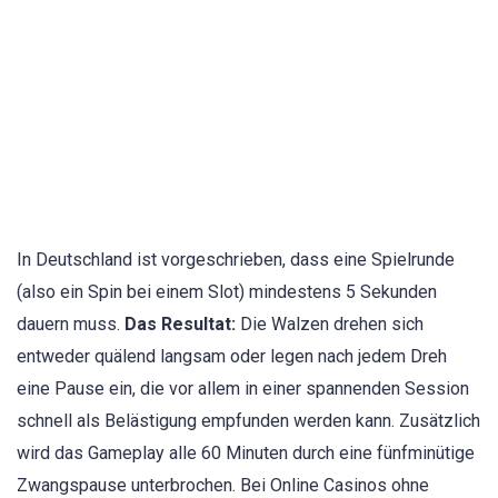
In Deutschland ist vorgeschrieben, dass eine Spielrunde
(also ein Spin bei einem Slot) mindestens 5 Sekunden
dauern muss.
Das Resultat:
Die Walzen drehen sich
entweder quälend langsam oder legen nach jedem Dreh
eine Pause ein, die vor allem in einer spannenden Session
schnell als Belästigung empfunden werden kann. Zusätzlich
wird das Gameplay alle 60 Minuten durch eine fünfminütige
Zwangspause unterbrochen. Bei Online Casinos ohne