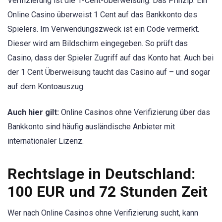
Verifizierung ist die 1-Cent-Überweisung. Das Prinzip: Ein
Online Casino überweist 1 Cent auf das Bankkonto des
Spielers. Im Verwendungszweck ist ein Code vermerkt.
Dieser wird am Bildschirm eingegeben. So prüft das
Casino, dass der Spieler Zugriff auf das Konto hat. Auch bei
der 1 Cent Überweisung taucht das Casino auf – und sogar
auf dem Kontoauszug.
Auch hier gilt:
Online Casinos ohne Verifizierung über das
Bankkonto sind häufig ausländische Anbieter mit
internationaler Lizenz.
Rechtslage in Deutschland:
100 EUR und 72 Stunden Zeit
Wer nach Online Casinos ohne Verifizierung sucht, kann