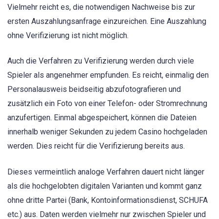
Vielmehr reicht es, die notwendigen Nachweise bis zur
ersten Auszahlungsanfrage einzureichen. Eine Auszahlung
ohne Verifizierung ist nicht möglich.
Auch die Verfahren zu Verifizierung werden durch viele
Spieler als angenehmer empfunden. Es reicht, einmalig den
Personalausweis beidseitig abzufotografieren und
zusätzlich ein Foto von einer Telefon- oder Stromrechnung
anzufertigen. Einmal abgespeichert, können die Dateien
innerhalb weniger Sekunden zu jedem Casino hochgeladen
werden. Dies reicht für die Verifizierung bereits aus.
Dieses vermeintlich analoge Verfahren dauert nicht länger
als die hochgelobten digitalen Varianten und kommt ganz
ohne dritte Partei (Bank, Kontoinformationsdienst, SCHUFA
etc.) aus. Daten werden vielmehr nur zwischen Spieler und