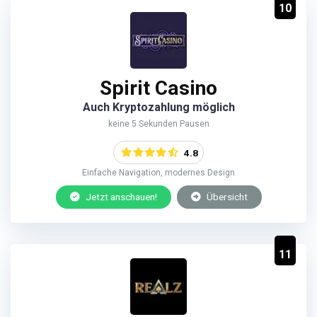
10
Spirit Casino
Auch Kryptozahlung möglich
keine 5 Sekunden Pausen
4.8
Einfache Navigation, modernes Design
Jetzt anschauen!
Übersicht
11