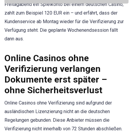
Freitagabend ein Spielkonto bei einem deutschen Casino,
zahlt zum Beispiel 120 EUR ein – und erfährt, dass der
Kundenservice ab Montag wieder für die Verifizierung zur
Verfügung steht. Die geplante Wochenendsession fällt
dann aus.
Online Casinos ohne
Verifizierung verlangen
Dokumente erst später –
ohne Sicherheitsverlust
Online Casinos ohne Verifizierung sind aufgrund der
ausländischen Lizenzierung nicht an die deutschen
Regelungen gebunden. Diese Anbieter müssen die
Verifizierung nicht innerhalb von 72 Stunden abschließen.