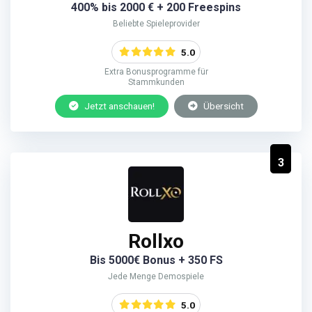
400% bis 2000 € + 200 Freespins
Beliebte Spieleprovider
5.0
Extra Bonusprogramme für
Stammkunden
Jetzt anschauen!
Übersicht
3
Rollxo
Bis 5000€ Bonus + 350 FS
Jede Menge Demospiele
5.0