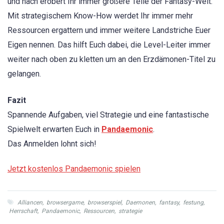
und nach erobert Ihr immer größere Teile der Fantasy-Welt.
Mit strategischem Know-How werdet Ihr immer mehr
Ressourcen ergattern und immer weitere Landstriche Euer
Eigen nennen. Das hilft Euch dabei, die Level-Leiter immer
weiter nach oben zu kletten um an den Erzdämonen-Titel zu
gelangen.
Fazit
Spannende Aufgaben, viel Strategie und eine fantastische
Spielwelt erwarten Euch in
Pandaemonic
.
Das Anmelden lohnt sich!
Jetzt kostenlos Pandaemonic spielen
Alliancen
,
browsergame
,
browserspiel
,
Daemonen
,
fantasy
,
festung
,
Herrschaft
,
Pandaemonic
,
Ressourcen
,
strategie