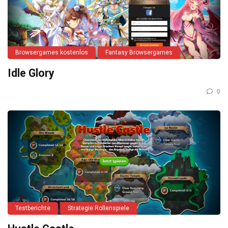
Browsergames kostenlos
Fantasy Browsergames
Idle Glory
0
Testberichte
Strategie Rollenspiele