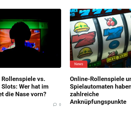
News
 Rollenspiele vs.
Online-Rollenspiele u
 Slots: Wer hat im
Spielautomaten habe
et die Nase vorn?
zahlreiche
Anknüpfungspunkte
0