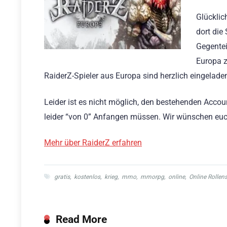
Glücklic
dort die
Gegentei
Europa z
RaiderZ-Spieler aus Europa sind herzlich eingelade
Leider ist es nicht möglich, den bestehenden Acco
leider “von 0” Anfangen müssen. Wir wünschen euch
Mehr über RaiderZ erfahren
gratis
,
kostenlos
,
krieg
,
mmo
,
mmorpg
,
online
,
Online Rollens
Read More