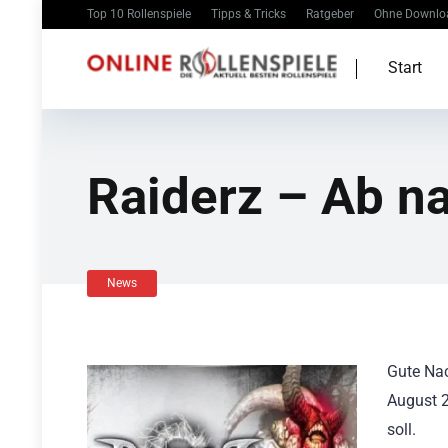
Top 10 Rollenspiele
Tipps & Tricks
Ratgeber
Ohne Downlo
Start
Raiderz – Ab n
News
Gute Nac
August 2
soll.