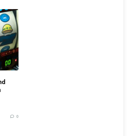
nd
n
0