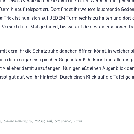
 ihr etwas versteckt eine leuchtende Tafel. Wenn ihr die geheim
Turm hinauf teleportiert. Dort findet ihr weitere leuchtende Geden
 Trick ist nun, sich auf JEDEM Turm rechts zu halten und dort 
em Versuch fünf Mal gedauert, bis wir auf dem wunderschönen D
mit dem ihr die Schatztruhe daneben öffnen könnt, in welcher si
ich darin sogar ein epischer Gegenstand! Ihr könnt ihn allerdings
gt viel eher damit anzufangen. Nun genießt einen Augenblick de
 gut auf, wo ihr hintretet. Durch einen Klick auf die Tafel gela
e
,
Online Rollenspiel
,
Rätsel
,
Rift
,
Silberwald
,
Turm