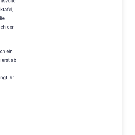
nisvolle
ktafel,
die
ach der
ch ein
 erst ab
n
ngt ihr