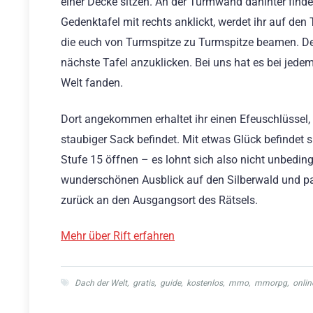
einer Decke sitzen. An der Turmwand dahinter findet
Gedenktafel mit rechts anklickt, werdet ihr auf den 
die euch von Turmspitze zu Turmspitze beamen. Der
nächste Tafel anzuklicken. Bei uns hat es bei jed
Welt fanden.
Dort angekommen erhaltet ihr einen Efeuschlüssel, 
staubiger Sack befindet. Mit etwas Glück befindet s
Stufe 15 öffnen – es lohnt sich also nicht unbedin
wunderschönen Ausblick auf den Silberwald und passt
zurück an den Ausgangsort des Rätsels.
Mehr über Rift erfahren
Dach der Welt
,
gratis
,
guide
,
kostenlos
,
mmo
,
mmorpg
,
onlin