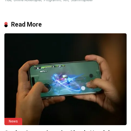
Tide
,
Online Rollenspiel
,
Programm
,
Rift
,
Stammspieler
Read More
News