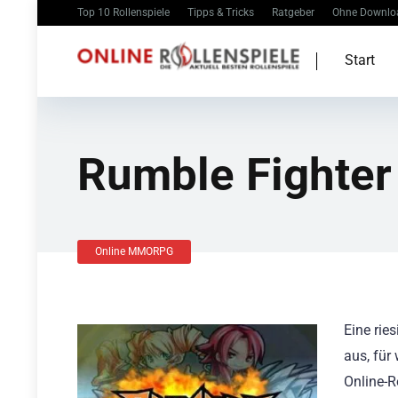
Top 10 Rollenspiele
Tipps & Tricks
Ratgeber
Ohne Downlo
Start
Rumble Fighter
Online MMORPG
Eine ri
aus, für
Online-R