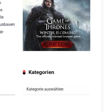
s
ie
le
 ausbauen
op-
Kategorien
Kategorien