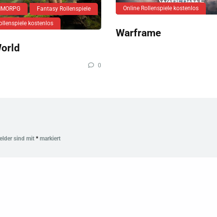
Online Rollenspiele kostenlos
 MMORPG
Fantasy Rollenspiele
ollenspiele kostenlos
Warframe
orld
0
Felder sind mit
*
markiert