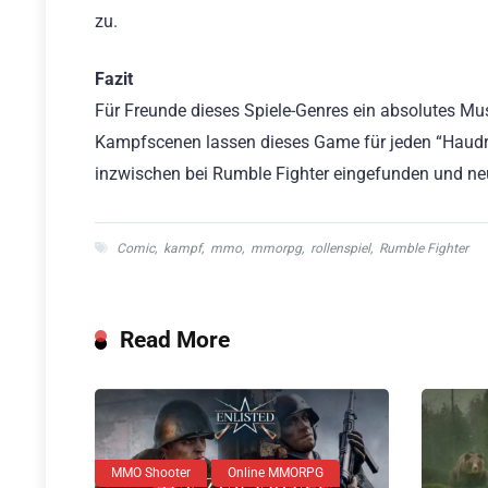
zu.
Fazit
Für Freunde dieses Spiele-Genres ein absolutes M
Kampfscenen lassen dieses Game für jeden “Haudra
inzwischen bei Rumble Fighter eingefunden und ne
Comic
,
kampf
,
mmo
,
mmorpg
,
rollenspiel
,
Rumble Fighter
Read More
MMO Shooter
Online MMORPG