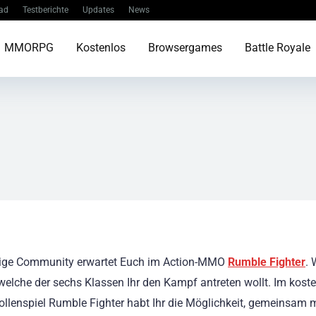
ad
Testberichte
Updates
News
MMORPG
Kostenlos
Browsergames
Battle Royale
esige Community erwartet Euch im Action-MMO
Rumble Fighter
. 
 welche der sechs Klassen Ihr den Kampf antreten wollt. Im kost
ollenspiel Rumble Fighter habt Ihr die Möglichkeit, gemeinsam m