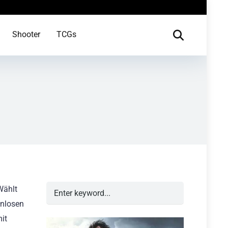
Shooter
TCGs
Wählt
enlosen
it