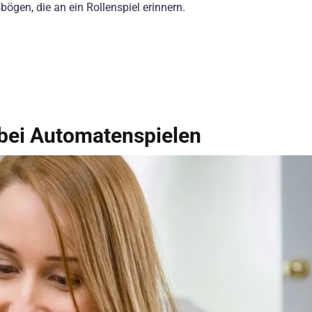
ögen, die an ein Rollenspiel erinnern.
bei Automatenspielen