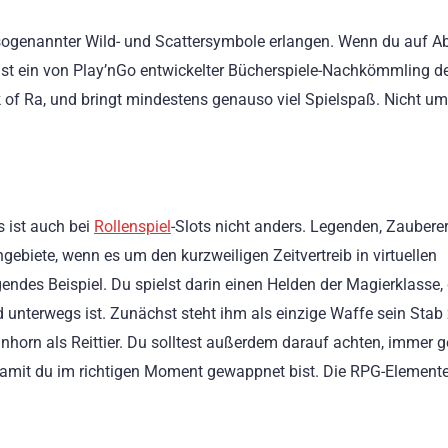
sogenannter Wild- und Scattersymbole erlangen. Wenn du auf A
r ist ein von Play’nGo entwickelter Bücherspiele-Nachkömmling d
 of Ra, und bringt mindestens genauso viel Spielspaß. Nicht um
s ist auch bei
Rollenspiel
-Slots nicht anders. Legenden, Zaubere
biete, wenn es um den kurzweiligen Zeitvertreib in virtuellen
agendes Beispiel. Du spielst darin einen Helden der Magierklasse,
nterwegs ist. Zunächst steht ihm als einzige Waffe sein Stab 
Einhorn als Reittier. Du solltest außerdem darauf achten, immer
damit du im richtigen Moment gewappnet bist. Die RPG-Elemente