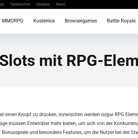
ad
Testberichte
Updates
News
MMORPG
Kostenlos
Browsergames
Battle Royale
n Slots mit RPG-Ele
eder einen Knopf zu drücken, inzwischen werden sogar RPG Elem
tage müssen Entwickler mehr bieten, um sich von der Konkurren
 Bonusspiele und besondere Features, um die Nutzer bei der St