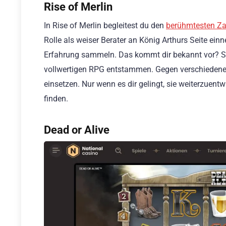
Rise of Merlin
In Rise of Merlin begleitest du den
berühmtesten Zau
Rolle als weiser Berater an König Arthurs Seite ei
Erfahrung sammeln. Das kommt dir bekannt vor? So
vollwertigen RPG entstammen. Gegen verschiedene
einsetzen. Nur wenn es dir gelingt, sie weiterzuen
finden.
Dead or Alive