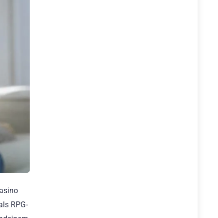
Casino
als RPG-