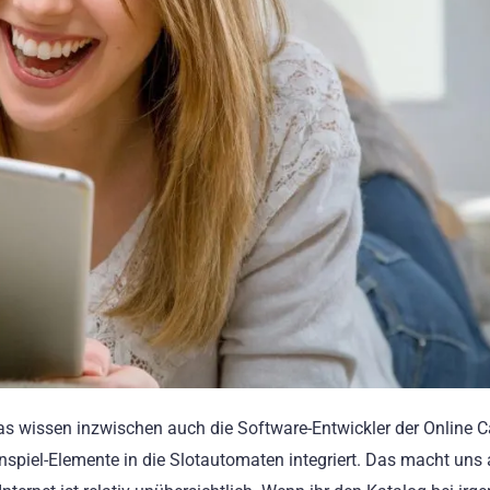
 das wissen inzwischen auch die Software-Entwickler der Online 
nspiel-Elemente in die Slotautomaten integriert. Das macht uns 