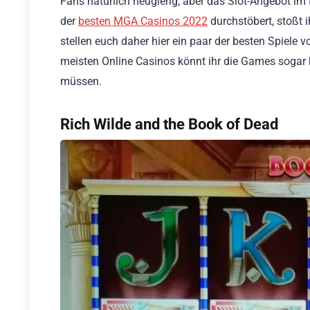
Fans natürlich neugierig, aber das Slot-Angebot im I
der
besten MGA Casinos 2022
durchstöbert, stoßt 
stellen euch daher hier ein paar der besten Spiele 
meisten Online Casinos könnt ihr die Games sogar k
müssen.
Ric
h Wilde and the Book of Dead