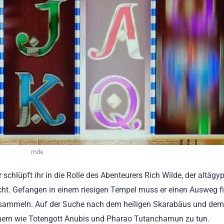
mde
schlüpft ihr in die Rolle des Abenteurers Rich Wilde, der altägy
ht. Gefangen in einem riesigen Tempel muss er einen Ausweg f
nsammeln. Auf der Suche nach dem heiligen Skarabäus und dem
nern wie Totengott Anubis und Pharao Tutanchamun zu tun.