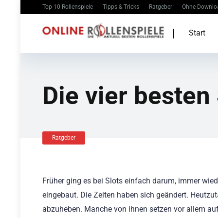
Top 10 Rollenspiele
Tipps & Tricks
Ratgeber
Ohne Downlo
Start
Die vier beste
Ratgeber
Früher ging es bei Slots einfach darum, immer wi
eingebaut. Die Zeiten haben sich geändert. Heutzu
abzuheben. Manche von ihnen setzen vor allem auf