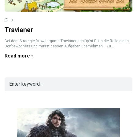
0
Travianer
Bei dem Strategie Browsergame Travianer schlüpfst Du in die Rolle eines
Dorfbewohners und musst dessen Aufgaben übernehmen… Zu ...
Read more »