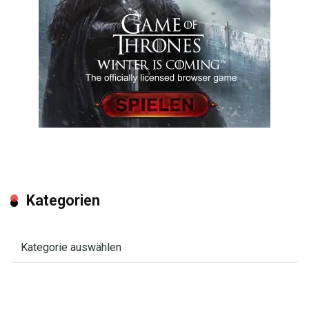
Kategorien
Kategorien