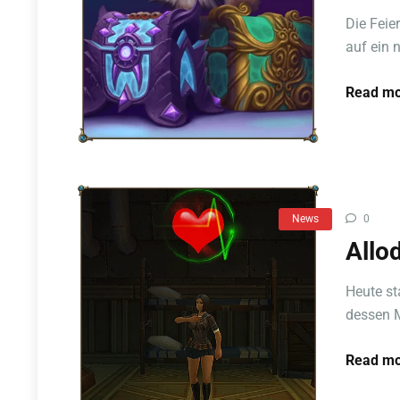
Die Feie
auf ein 
Read mo
News
0
Allo
Heute st
dessen Mi
Read mo