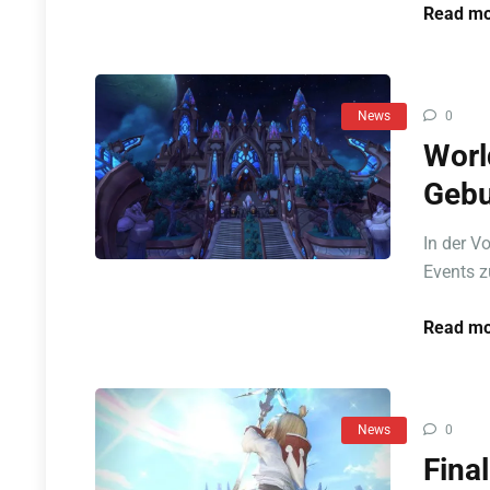
Read mo
News
0
Worl
Gebu
In der V
Events z
Read mo
News
0
Fina