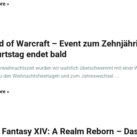
re »
d of Warcraft – Event zum Zehnjähr
rtstag endet bald
orweihnachtszeit wurden wir wahrlich überschwemmt mit einer W
u den Weihnachtsfeiertagen und zum Jahreswechsel. ...
re »
l Fantasy XIV: A Realm Reborn – Da