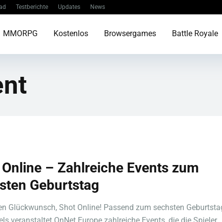
ad
Testberichte
Updates
News
MMORPG
Kostenlos
Browsergames
Battle Royale
ent
 Online – Zahlreiche Events zum
sten Geburtstag
en Glückwunsch, Shot Online! Passend zum sechsten Geburtsta
ls veranstaltet OnNet Europe zahlreiche Events, die die Spieler ..