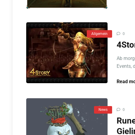
Allgemein
0
4Sto
Ab morge
Events, 
Read mo
News
0
Rune
Gieli