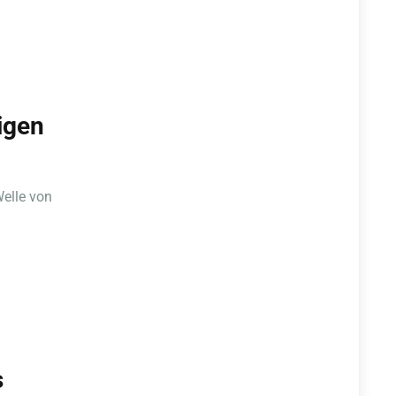
igen
elle von
s