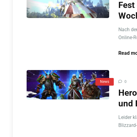
Fest
Woc
Nach dem
Online-R
Read mo
News
0
Hero
und 
Leider k
Blizzard