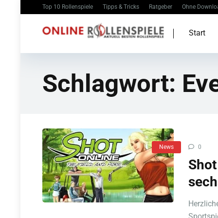
Top 10 Rollenspiele
Tipps & Tricks
Ratgeber
Ohne Downlo
Start
Schlagwort:
Ev
News
0
Shot
sech
Herzlich
Sportspie