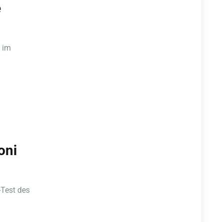
e
 im
oni
-Test des