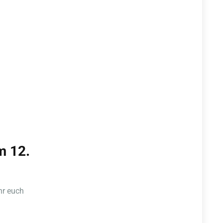
m 12.
hr euch