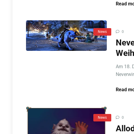
Read mo
News
0
Neve
Weih
Am 18. D
Neverwin
Read mo
News
0
Allo