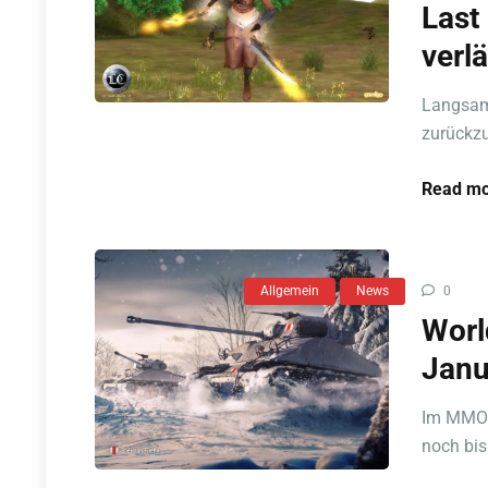
Last
verl
Langsam
zurückzu
Read mo
Allgemein
News
0
Worl
Janu
Im MMO W
noch bis 