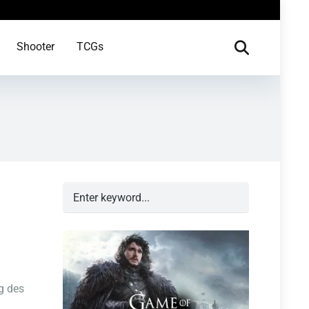
Shooter
TCGs
g des
.