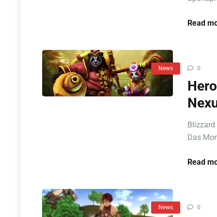
Read mo
News
0
Hero
Nex
Blizzard
Das Mond
Read mo
News
0