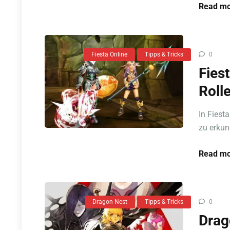
Read mo
Fiesta Online
Tipps & Tricks
0
Fies
Roll
In Fiest
zu erkund
Read mo
Dragon Nest
Tipps & Tricks
0
Drag