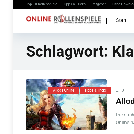
Top 10 Rollenspiele
Tipps & Tricks
Ratgeber
Ohne Downlo
Start
Schlagwort:
Kl
Allods Online
Tipps & Tricks
0
Allo
Die näch
Online n