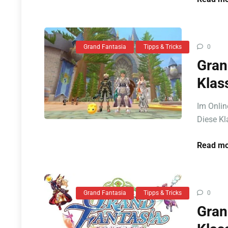
Grand Fantasia
Tipps & Tricks
0
Gran
Klas
Im Onlin
Diese Kl
Read mo
Grand Fantasia
Tipps & Tricks
0
Gran