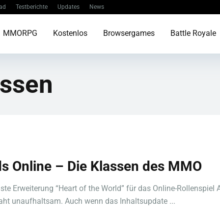
ad
Testberichte
Updates
News
MMORPG
Kostenlos
Browsergames
Battle Royale
assen
ds Online – Die Klassen des MMO
ste Erweiterung “Heart of the World” für das Online-Rollenspiel 
aht unaufhaltsam. Auch wenn das Inhaltsupdate ...