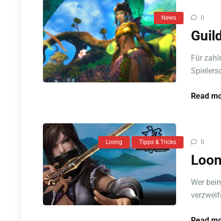
News
0
Guil
Für zahl
Spielers
Read mo
Loong
Tipps & Tricks
0
Loon
Wer beim
verzweif
Read mo