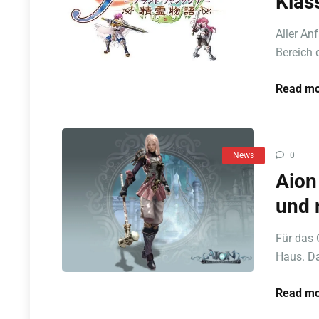
Klas
Aller An
Bereich 
Read mo
News
0
Aion
und 
Für das 
Haus. Da
Read mo