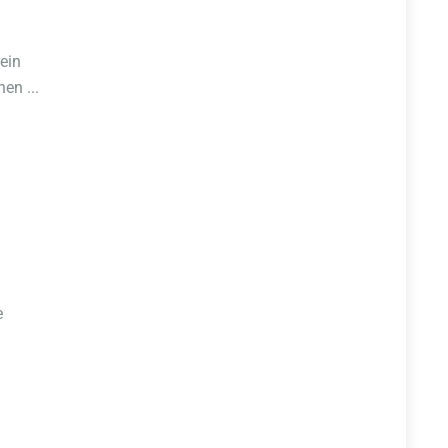
ein
en ...
e