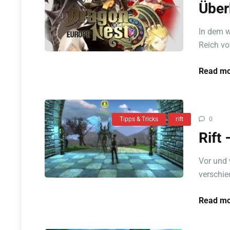
Über
In dem w
Reich vo
Read mo
Tipps & Tricks
rift
0
Rift
Vor und 
verschie
Read mo