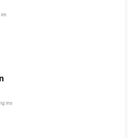
h im
n
ng ins