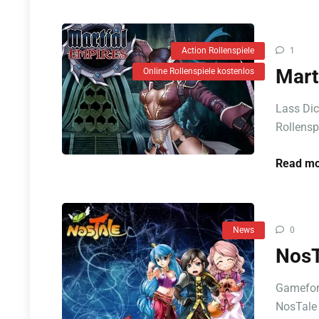
Action Rollenspiele
1
Mart
Online Rollenspiele kostenlos
Lass Dic
Rollensp
Read mo
News
0
NosT
Gameforg
NosTale 