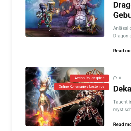
Drag
Gebu
Anlässli
Dragonica
Read mo
Action Rollenspiele
0
Deka
Online Rollenspiele kostenlos
Taucht i
mystisch
Read mo