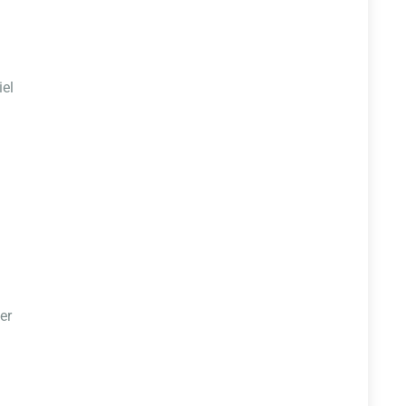
iel
er