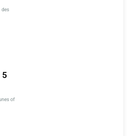
a des
 5
Runes of