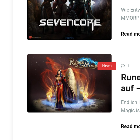
Wie Entw
MMORPGs
Read mo
News
1
Rune
auf 
Endlich 
Magic ist
Read mo