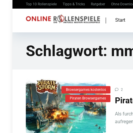
Top 10 Rollenspiele
Tipps & Tricks
Ratgeber
Ohne Downlo
Start
Schlagwort:
mm
Browsergames kostenlos
2
Pira
Piraten Browsergames
Als furc
aufregen