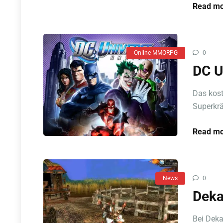
Read mo
Online MMORPG
0
DC U
Das kost
Superkrä
Read mo
News
0
Deka
Bei Dek