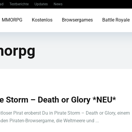
ad
Testberichte
Updates
News
MMORPG
Kostenlos
Browsergames
Battle Royale
orpg
te Storm – Death or Glory *NEU*
htloser Pirat eroberst Du in Pirate Storm – Death or Glory, einem
den Piraten-Browsergame, die Weltmeere und ...