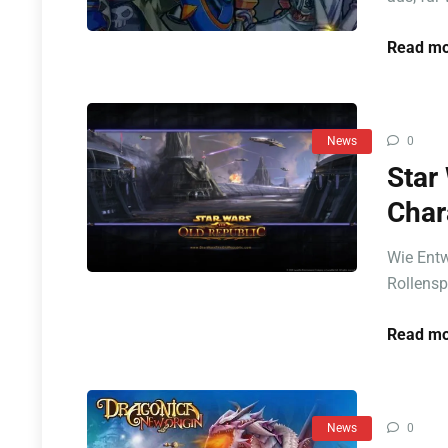
Read mo
News
0
Star
Char
Wie Entw
Rollensp
Read mo
News
0