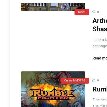
News
0
Arth
Shas
In dem k
gegangen
Read mo
Online MMORPG
0
Rumb
Eine rie
aus, für 