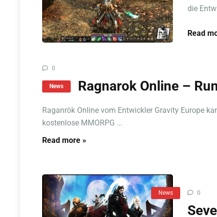
die Entwi
Read mo
0
Ragnarok Online – Ru
News
Raganrök Online vom Entwickler Gravity Europe kan
kostenlose MMORPG ...
Read more »
News
0
Seve