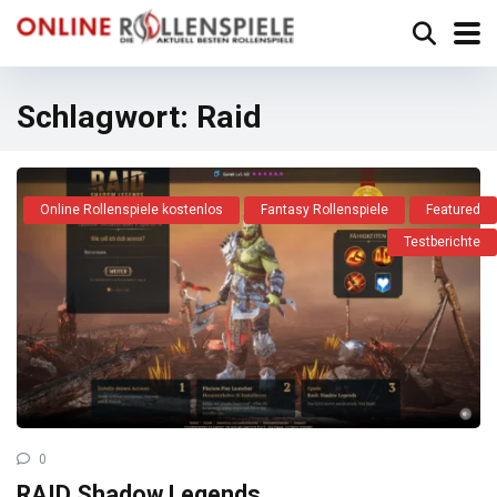
Schlagwort:
Raid
Online Rollenspiele kostenlos
Fantasy Rollenspiele
Featured
Testberichte
0
RAID Shadow Legends