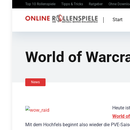
Top 10 Rollenspiele
Tipps & Tricks
Ratgeber
Ohne Downlo
Start
World of Warcra
News
Heute is
World of
Mit dem Hochfels beginnt also wieder die PVE-Sais