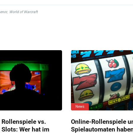
aenor
,
World of Warcraft
News
 Rollenspiele vs.
Online-Rollenspiele u
 Slots: Wer hat im
Spielautomaten habe