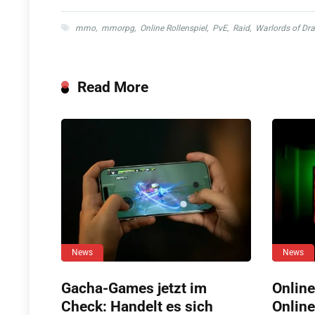
mmo
,
mmorpg
,
Online Rollenspiel
,
PvE
,
Raid
,
Warlords of Dr
Read More
News
News
Gacha-Games jetzt im
Online
Check: Handelt es sich
Online