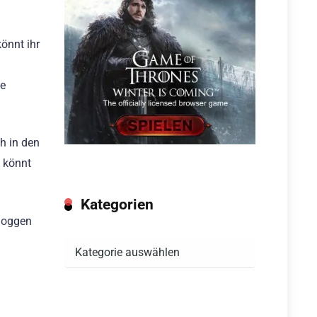
önnt ihr
he
h in den
g könnt
Kategorien
nloggen
Kategorien