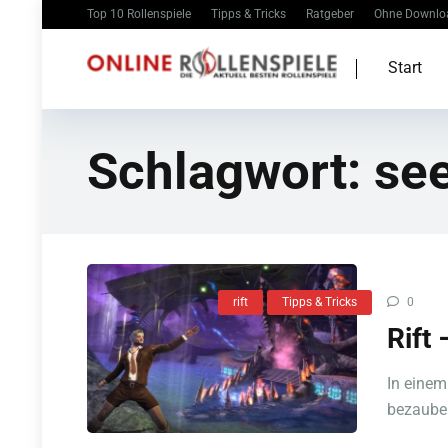
Top 10 Rollenspiele
Tipps & Tricks
Ratgeber
Ohne Downlo
Start
Schlagwort:
se
rift
Tipps & Tricks
0
Rift 
In einem
bezauber