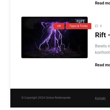
Read mo
rift
Tipps & Tricks
0
Rift
Bereits 
konfront
Read mo
© Copyright 2024 Online Rollenspiele
Kontakt