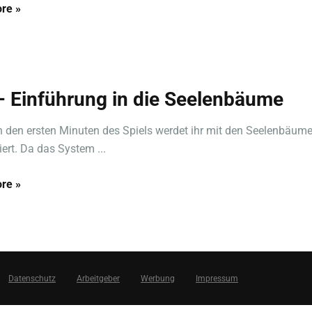
re »
 – Einführung in die Seelenbäume
in den ersten Minuten des Spiels werdet ihr mit den Seelenbäumen
iert. Da das System ...
re »
Datenschutz
Arbeitgeber
Werbung
Impressum