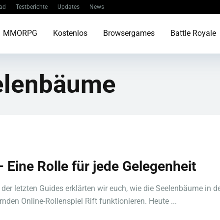
ad
Testberichte
Updates
News
MMORPG
Kostenlos
Browsergames
Battle Royale
elenbäume
– Eine Rolle für jede Gelegenheit
 der letzten Guides erklärten wir euch, wie die Seelenbäume in 
nden Online-Rollenspiel Rift funktionieren. Heute ...