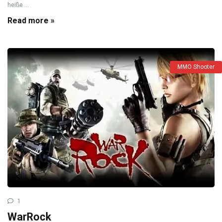
heiße ...
Read more »
MMO Shooter
1
WarRock